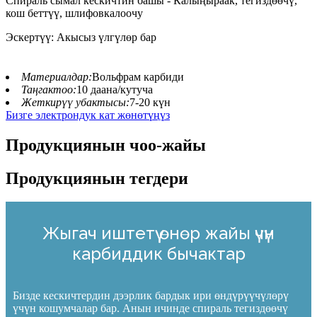
Спираль сымал кескичтин башы - Калыңыраак, тегиздөөчү,
кош беттүү, шлифовкалоочу
Эскертүү: Акысыз үлгүлөр бар
Материалдар:
Вольфрам карбиди
Таңгактоо:
10 даана/кутуча
Жеткирүү убактысы:
7-20 күн
Бизге электрондук кат жөнөтүңүз
Продукциянын чоо-жайы
Продукциянын тегдери
Жыгач иштетүү өнөр жайы үчүн
карбиддик бычактар
Бизде кескичтердин дээрлик бардык ири өндүрүүчүлөрү
үчүн кошумчалар бар. Анын ичинде спираль тегиздөөчү