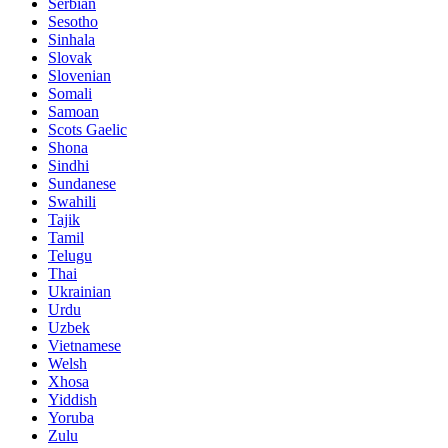
Serbian
Sesotho
Sinhala
Slovak
Slovenian
Somali
Samoan
Scots Gaelic
Shona
Sindhi
Sundanese
Swahili
Tajik
Tamil
Telugu
Thai
Ukrainian
Urdu
Uzbek
Vietnamese
Welsh
Xhosa
Yiddish
Yoruba
Zulu