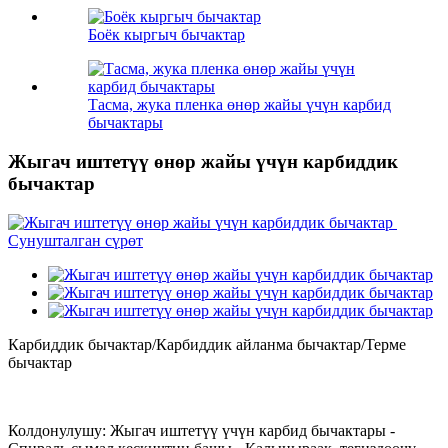
Боёк кыргыч бычактар
Тасма, жука пленка өнөр жайы үчүн карбид
бычактары
Жыгач иштетүү өнөр жайы үчүн карбиддик
бычактар
Карбиддик бычактар/Карбиддик айланма бычактар/Терме
бычактар
Колдонулушу: Жыгач иштетүү үчүн карбид бычактары -