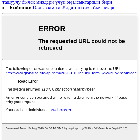
ташуучу бычак миздери үчүн эң ысыктардын бири
Кийинки:
Вольфрам карбидинин оюк бычактары