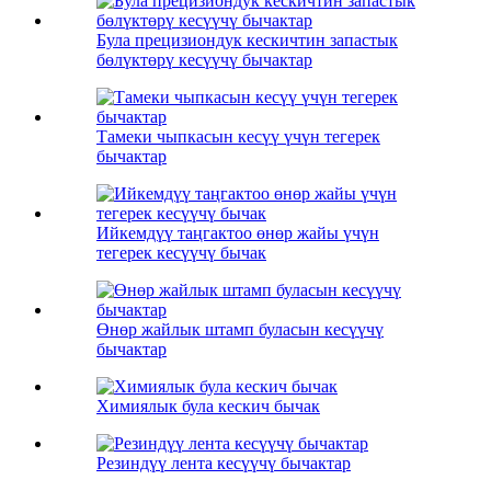
Була прецизиондук кескичтин запастык
бөлүктөрү кесүүчү бычактар
Тамеки чыпкасын кесүү үчүн тегерек
бычактар
Ийкемдүү таңгактоо өнөр жайы үчүн
тегерек кесүүчү бычак
Өнөр жайлык штамп буласын кесүүчү
бычактар
Химиялык була кескич бычак
Резиндүү лента кесүүчү бычактар