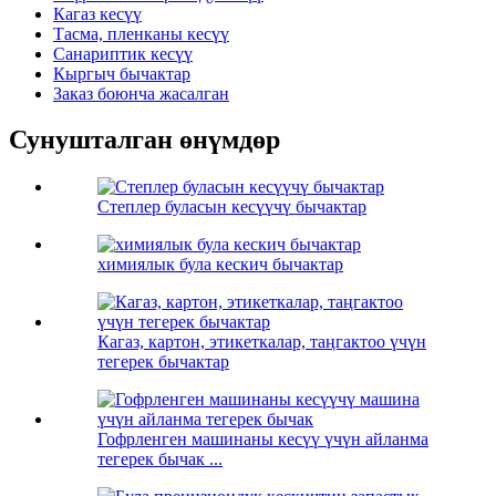
Кагаз кесүү
Тасма, пленканы кесүү
Санариптик кесүү
Кыргыч бычактар
Заказ боюнча жасалган
Сунушталган өнүмдөр
Степлер буласын кесүүчү бычактар
химиялык була кескич бычактар
Кагаз, картон, этикеткалар, таңгактоо үчүн
тегерек бычактар
Гофрленген машинаны кесүү үчүн айланма
тегерек бычак ...