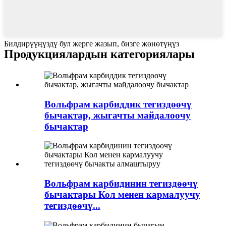
Билдирүүңүздү бул жерге жазып, бизге жөнөтүңүз
Продукциялардын категориялары
Вольфрам карбиддик тегиздөөчү
бычактар, жыгачты майдалоочу
бычактар
Вольфрам карбидинин тегиздөөчү
бычактары Кол менен кармалуучу
тегиздөөчү...