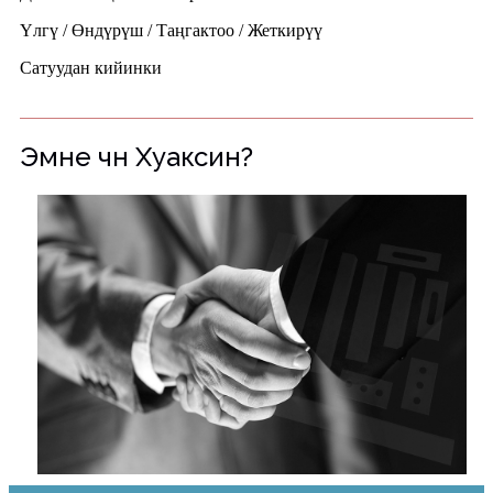
Үлгү / Өндүрүш / Таңгактоо / Жеткирүү
Сатуудан кийинки
Эмне үчүн Хуаксин?