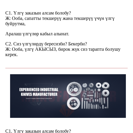
С1. Үлгү заказын алсам болобу?
Ж: Ооба, сапатты текшерүү жана текшерүү үчүн үлгү
буйрутма,
Аралаш үлгүлөр кабыл алынат.
С2. Сиз үлгүлөрдү бересизби? Бекерби?
Ж: Ооба, үлгү АКЫСЫЗ, бирок жүк сиз тарапта болушу
керек.
С1. Үлгү заказын алсам болобу?