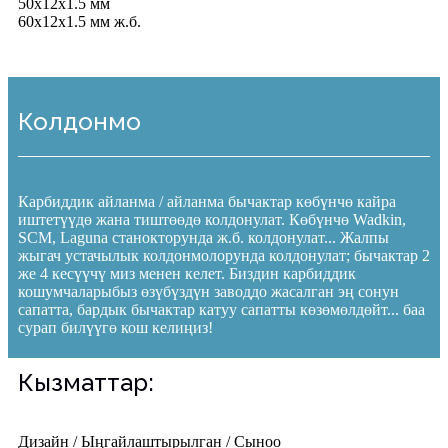
50x12x1.5 мм
60x12x1.5 мм ж.б.
Колдонмо
Карбиддик айланма / айланма бычактар ​​көбүнчө кайра
иштетүүдө жана тиштөөдө колдонулат. Көбүнчө Wadkin,
SCM, Laguna станокторунда ж.б. колдонулат... Жалпы
жыгач устачылык колдонмолорунда колдонулат; бычактар ​​2
же 4 кесүүчү миз менен келет. Биздин карбиддик
кошумчаларыбыз өзүбүздүн заводдо жасалган эң сонун
сапатта, бардык бычактар ​​катуу сапатты көзөмөлдөйт... баа
сурап билүүгө кош келиңиз!
Кызматтар:
Дизайн / Ыңгайлаштырылган / Сыноо