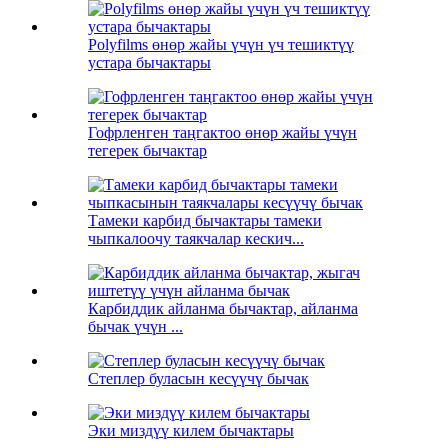
Polyfilms өнөр жайы үчүн үч тешиктүү
устара бычактары
Гофрленген таңгактоо өнөр жайы үчүн
тегерек бычактар
Тамеки карбид бычактары тамеки
чыпкалоочу таякчалар кескич...
Карбиддик айланма бычактар, айланма
бычак үчүн ...
Степлер буласын кесүүчү бычак
Эки миздүү килем бычактары