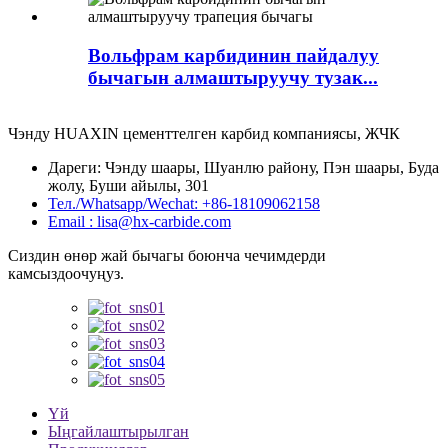
Вольфрам карбидинин пайдалуу
бычагын алмаштыруучу тузак...
Чэнду HUAXIN цементтелген карбид компаниясы, ЖЧК
Дареги: Чэнду шаары, Шуанлю району, Пэн шаары, Буда
жолу, Буши айылы, 301
Тел./Whatsapp/Wechat: +86-18109062158
Email : lisa@hx-carbide.com
Сиздин өнөр жай бычагы боюнча чечимдерди
камсыздоочуңуз.
Үй
Ыңгайлаштырылган