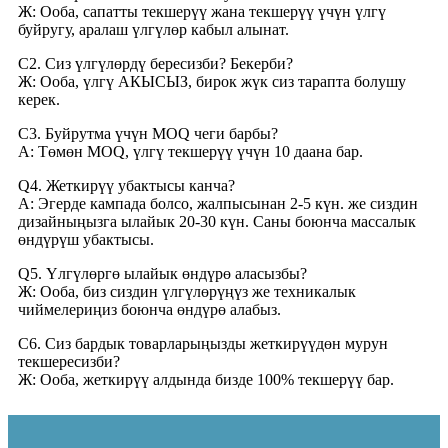
Ж: Ооба, сапатты текшерүү жана текшерүү үчүн үлгү
буйругу, аралаш үлгүлөр кабыл алынат.
С2. Сиз үлгүлөрдү бересизби? Бекерби?
Ж: Ооба, үлгү АКЫСЫЗ, бирок жүк сиз тарапта болушу
керек.
С3. Буйрутма үчүн MOQ чеги барбы?
A: Төмөн MOQ, үлгү текшерүү үчүн 10 даана бар.
Q4. Жеткирүү убактысы канча?
A: Эгерде кампада болсо, жалпысынан 2-5 күн. же сиздин
дизайныңызга ылайык 20-30 күн. Саны боюнча массалык
өндүрүш убактысы.
Q5. Үлгүлөргө ылайык өндүрө аласызбы?
Ж: Ооба, биз сиздин үлгүлөрүңүз же техникалык
чиймелериңиз боюнча өндүрө алабыз.
С6. Сиз бардык товарларыңызды жеткирүүдөн мурун
текшересизби?
Ж: Ооба, жеткирүү алдында бизде 100% текшерүү бар.