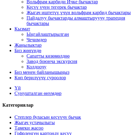
Вольфрам карбиди Ичке бычактар
Кесүү үчүн тегерек бычактар
Жыгач иштетүү үчүн вольфрам карбид бычактары
Пайдалуу бычактарды алмаштыруучу трапеция
бычактары
Кызмат
Ыңгайлаштырылган
Чечимдер
Жаңылыктар
Биз жөнүндө
Сапатты көзөмөлдөө
Завод боюнча экскурсия
Колдоочу
Биз менен байланышыңыз
Көп берилүүчү суроолор
Үй
Сунушталган өнүмдөр
Категориялар
Степлер буласын кесүүчү бычак
Жыгач устачылыгы
Тамеки жасоо
Гофрленген картонду кесүү