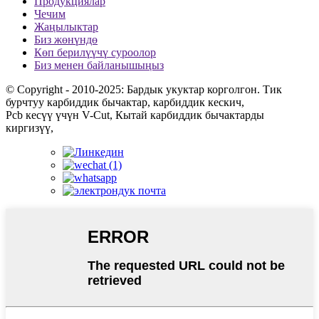
Продукциялар
Чечим
Жаңылыктар
Биз жөнүндө
Көп берилүүчү суроолор
Биз менен байланышыңыз
© Copyright - 2010-2025: Бардык укуктар корголгон. Тик
бурчтуу карбиддик бычактар, карбиддик кескич,
Pcb кесүү үчүн V-Cut, Кытай карбиддик бычактарды
киргизүү,