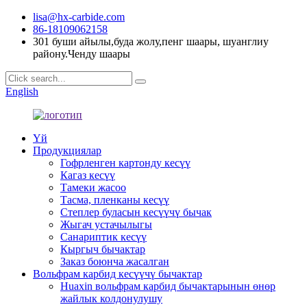
lisa@hx-carbide.com
86-18109062158
301 буши айылы,буда жолу,пенг шаары, шуанглиу
району.Ченду шаары
English
Үй
Продукциялар
Гофрленген картонду кесүү
Кагаз кесүү
Тамеки жасоо
Тасма, пленканы кесүү
Степлер буласын кесүүчү бычак
Жыгач устачылыгы
Санариптик кесүү
Кыргыч бычактар
Заказ боюнча жасалган
Вольфрам карбид кесүүчү бычактар
Huaxin вольфрам карбид бычактарынын өнөр
жайлык колдонулушу