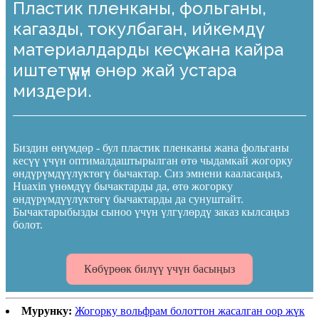
Пластик пленканы, фольганы,
кагазды, токулбаган, ийкемдүү
материалдарды кесүү жана кайра
иштетүү үчүн өнөр жай устара
миздери.
Биздин өнүмдөр - бул пластик пленканы жана фольганы
кесүү үчүн оптималдаштырылган өтө чыдамкай жогорку
өндүрүмдүүлүктөгү бычактар. Сиз эмнени кааласаңыз,
Huaxin үнөмдүү бычактарды да, өтө жогорку
өндүрүмдүүлүктөгү бычактарды да сунуштайт.
Бычактарыбызды сыноо үчүн үлгүлөрдү заказ кылсаңыз
болот.
Көбүрөөк билүү үчүн басыңыз
Мурунку:
Жогорку вольфрам болоттон жасалган оор жүк