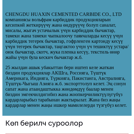
CHENGDU HUAXIN CEMENTED CARBIDE CO., LTD
компаниясы вольфрам карбиддик продукцияларын
кесипкөй жеткирүүчү жана өндүрүүчү болуп саналат,
мисалы, жыгач устачылык үчүн карбиддик бычактар,
тамеки жана тамеки чыпкалоочу таякчаларды кесүү үчүн
карбиддик тегерек бычактар, гофрленген картонду кесүү
үчүн тегерек бычактар, таңгактоо үчүн үч тешиктүү устара/
оюк бычактар, скотч, жука пленка кесүү, текстиль өнөр
жайы үчүн була кескич бычактар ​​ж.б.
25 жылдан ашык убакыттан бери иштеп келе жаткан
биздин продукциялар АКШга, Россияга, Түштүк
Америкага, Индияга, Түркияга, Пакистанга, Австралияга,
Түштүк-Чыгыш Азияга ж.б. экспорттолуп келет. Эң сонун
сапат жана атаандаштыкка жөндөмдүү баалар менен
биздин эмгекчилдигибиз жана жоопкерчиликтүүлүгүбүз
кардарларыбыз тарабынан жактырылат. Жана биз жаңы
кардарлар менен жаңы ишкер мамилелерди түзгүбүз келет.
Көп берилүүчү суроолор