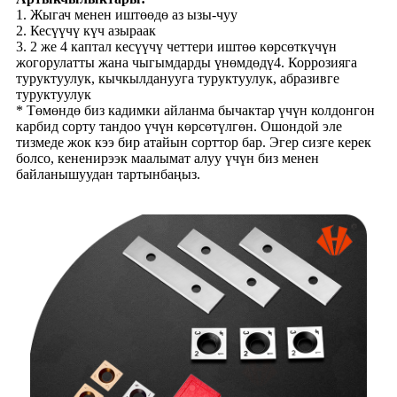
1. Жыгач менен иштөөдө аз ызы-чуу
2. Кесүүчү күч азыраак
3. 2 же 4 каптал кесүүчү четтери иштөө көрсөткүчүн
жогорулатты жана чыгымдарды үнөмдөдү4. Коррозияга
туруктуулук, кычкылданууга туруктуулук, абразивге
туруктуулук
* Төмөндө биз кадимки айланма бычактар ​​үчүн колдонгон
карбид сорту тандоо үчүн көрсөтүлгөн. Ошондой эле
тизмеде жок кээ бир атайын сорттор бар. Эгер сизге керек
болсо, кененирээк маалымат алуу үчүн биз менен
байланышуудан тартынбаңыз.