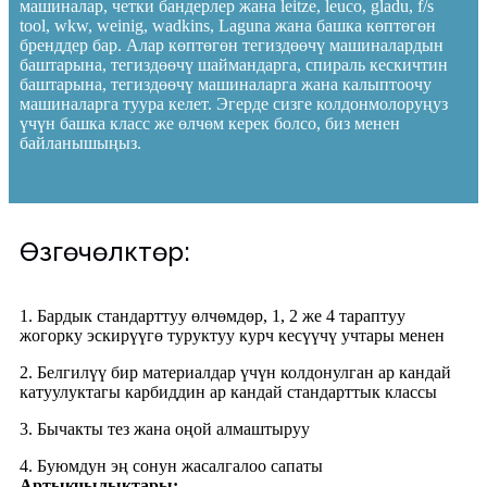
машиналар, четки бандерлер жана leitze, leuco, gladu, f/s
tool, wkw, weinig, wadkins, Laguna жана башка көптөгөн
бренддер бар. Алар көптөгөн тегиздөөчү машиналардын
баштарына, тегиздөөчү шаймандарга, спираль кескичтин
баштарына, тегиздөөчү машиналарга жана калыптоочу
машиналарга туура келет. Эгерде сизге колдонмолоруңуз
үчүн башка класс же өлчөм керек болсо, биз менен
байланышыңыз.
Өзгөчөлүктөрү:
1. Бардык стандарттуу өлчөмдөр, 1, 2 же 4 тараптуу
жогорку эскирүүгө туруктуу курч кесүүчү учтары менен
2. Белгилүү бир материалдар үчүн колдонулган ар кандай
катуулуктагы карбиддин ар кандай стандарттык классы
3. Бычакты тез жана оңой алмаштыруу
4. Буюмдун эң сонун жасалгалоо сапаты
Артыкчылыктары: