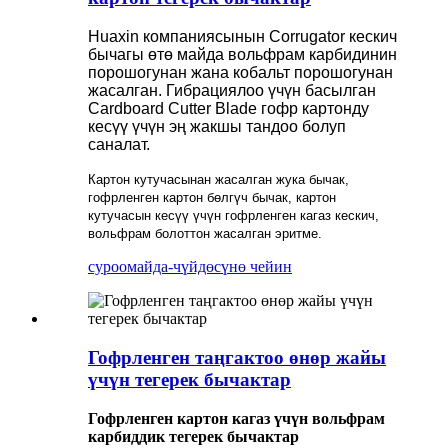
Huaxin компаниясынын Corrugator кескич
бычагы өтө майда вольфрам карбидинин
порошогунан жана кобальт порошогунан
жасалган. Гибрациялоо үчүн басылган
Cardboard Cutter Blade гофр картонду
кесүү үчүн эң жакшы тандоо болуп
саналат.
Картон кутучасынан жасалган жука бычак,
гофрленген картон бөлгүч бычак, картон
кутучасын кесүү үчүн гофрленген кагаз кескич,
вольфрам болоттон жасалган эритме.
суроо
майда-чүйдөсүнө чейин
Гофрленген таңгактоо өнөр жайы
үчүн тегерек бычактар
Гофрленген картон кагаз үчүн вольфрам
карбиддик тегерек бычактар