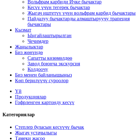
Вольфрам карбиди Ичке бычактар
Кесүү үчүн тегерек бычактар
Жыгач иштетүү үчүн вольфрам карбид бычактары
Пайдалуу бычактарды алмаштыруучу трапеция
бычактары
Кызмат
Ыңгайлаштырылган
Чечимдер
Жаңылыктар
Биз жөнүндө
Сапатты көзөмөлдөө
Завод боюнча экскурсия
Колдоочу
Биз менен байланышыңыз
Көп берилүүчү суроолор
Үй
Продукциялар
Гофрленген картонду кесүү
Категориялар
Степлер буласын кесүүчү бычак
Жыгач устачылыгы
Тамеки жасоо