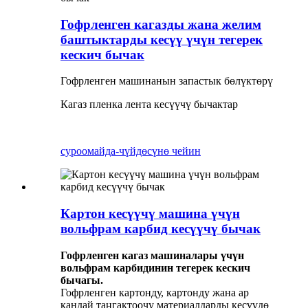
Гофрленген кагазды жана желим
баштыктарды кесүү үчүн тегерек
кескич бычак
Гофрленген машинанын запастык бөлүктөрү
Кагаз пленка лента кесүүчү бычактар
суроо
майда-чүйдөсүнө чейин
Картон кесүүчү машина үчүн
вольфрам карбид кесүүчү бычак
Гофрленген кагаз машиналары үчүн
вольфрам карбидинин тегерек кескич
бычагы.
Гофрленген картонду, картонду жана ар
кандай таңгактоочу материалдарды кесүүдө