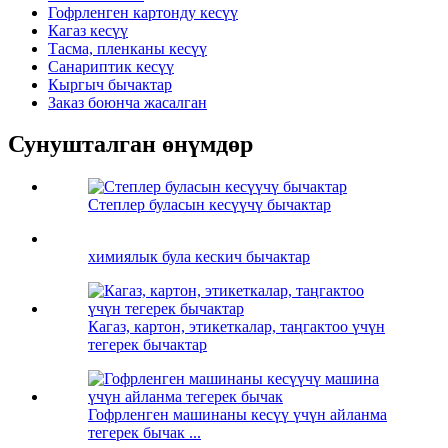
Гофрленген картонду кесүү
Кагаз кесүү
Тасма, пленканы кесүү
Санариптик кесүү
Кыргыч бычактар
Заказ боюнча жасалган
Сунушталган өнүмдөр
Степлер буласын кесүүчү бычактар
химиялык була кескич бычактар
Кагаз, картон, этикеткалар, таңгактоо үчүн
тегерек бычактар
Гофрленген машинаны кесүү үчүн айланма
тегерек бычак ...