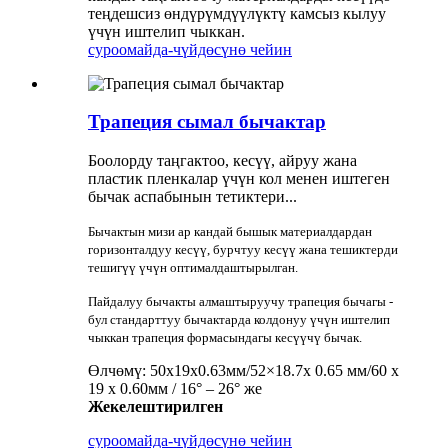
теңдешсиз өндүрүмдүүлүктү камсыз кылуу
үчүн иштелип чыккан.
суроо
майда-чүйдөсүнө чейин
Трапеция сымал бычактар
Боолорду таңгактоо, кесүү, айруу жана
пластик пленкалар үчүн кол менен иштеген
бычак аспабынын тетиктери...
Бычактын мизи ар кандай бышык материалдардан
горизонталдуу кесүү, бурчтуу кесүү жана тешиктерди
тешигүү үчүн оптималдаштырылган.
Пайдалуу бычакты алмаштыруучу трапеция бычагы -
бул стандарттуу бычактарда колдонуу үчүн иштелип
чыккан трапеция формасындагы кесүүчү бычак.
Өлчөмү: 50x19x0.63мм/52×18.7x 0.65 мм/60 x
19 x 0.60мм / 16° – 26° же
Жекелештирилген
суроо
майда-чүйдөсүнө чейин