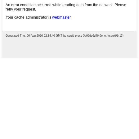
English
French
German
Portuguese
Spanish
Russian
Japanese
Korean