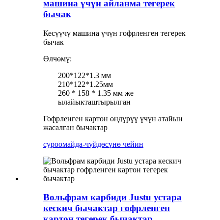
машина үчүн айланма тегерек
бычак
Кесүүчү машина үчүн гофрленген тегерек
бычак
Өлчөмү:
200*122*1.3 мм
210*122*1.25мм
260 * 158 * 1.35 мм же
ылайыкташтырылган
Гофрленген картон өндүрүү үчүн атайын
жасалган бычактар
суроо
майда-чүйдөсүнө чейин
Вольфрам карбиди Justu устара
кескич бычактар ​​гофрленген
картон тегерек бычактар