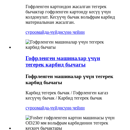
Гофрленген картондон жасалган тегерек
бычактар ​​гофрленген картонду кесүү үчүн
колдонулат. Кесүүчү бычак вольфрам карбид
материалынан жасалган.
суроо
майда-чүйдөсүнө чейин
Гофрленген машиналар үчүн
тегерек карбид бычагы
Гофрленген машиналар үчүн тегерек
карбид бычагы
Карбид тегерек бычак / Гофрленген кагаз
кесүүчү бычак / Карбид тегерек бычак
суроо
майда-чүйдөсүнө чейин