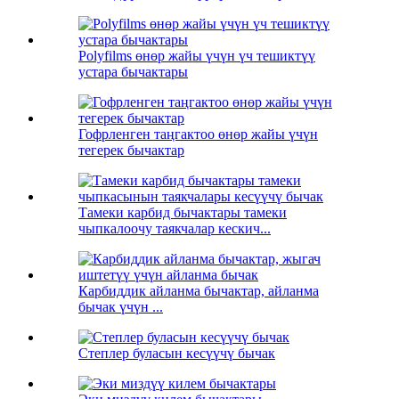
Polyfilms өнөр жайы үчүн үч тешиктүү
устара бычактары
Гофрленген таңгактоо өнөр жайы үчүн
тегерек бычактар
Тамеки карбид бычактары тамеки
чыпкалоочу таякчалар кескич...
Карбиддик айланма бычактар, айланма
бычак үчүн ...
Степлер буласын кесүүчү бычак