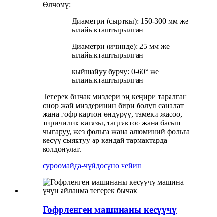
Өлчөмү:
Диаметри (сырткы): 150-300 мм же
ылайыкташтырылган
Диаметри (ичинде): 25 мм же
ылайыкташтырылган
кыйшайуу бурчу: 0-60° же
ылайыкташтырылган
Тегерек бычак миздери эң кеңири таралган
өнөр жай миздеринин бири болуп саналат
жана гофр картон өндүрүү, тамеки жасоо,
тиричилик кагазы, таңгактоо жана басып
чыгаруу, жез фольга жана алюминий фольга
кесүү сыяктуу ар кандай тармактарда
колдонулат.
суроо
майда-чүйдөсүнө чейин
Гофрленген машинаны кесүүчү