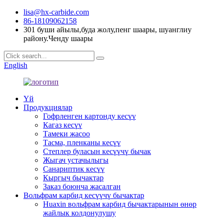
lisa@hx-carbide.com
86-18109062158
301 буши айылы,буда жолу,пенг шаары, шуанглиу
району.Ченду шаары
English
Үй
Продукциялар
Гофрленген картонду кесүү
Кагаз кесүү
Тамеки жасоо
Тасма, пленканы кесүү
Степлер буласын кесүүчү бычак
Жыгач устачылыгы
Санариптик кесүү
Кыргыч бычактар
Заказ боюнча жасалган
Вольфрам карбид кесүүчү бычактар
Huaxin вольфрам карбид бычактарынын өнөр
жайлык колдонулушу