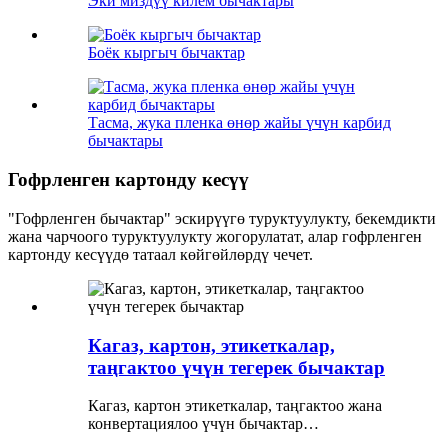
Эки миздүү килем бычактары
Боёк кыргыч бычактар
Тасма, жука пленка өнөр жайы үчүн карбид
бычактары
Гофрленген картонду кесүү
"Гофрленген бычактар" эскирүүгө туруктуулукту, бекемдикти
жана чарчоого туруктуулукту жогорулатат, алар гофрленген
картонду кесүүдө татаал көйгөйлөрдү чечет.
Кагаз, картон, этикеткалар,
таңгактоо үчүн тегерек бычактар
Кагаз, картон этикеткалар, таңгактоо жана
конвертациялоо үчүн бычактар…