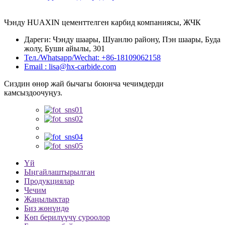
Чэнду HUAXIN цементтелген карбид компаниясы, ЖЧК
Дареги: Чэнду шаары, Шуанлю району, Пэн шаары, Буда
жолу, Буши айылы, 301
Тел./Whatsapp/Wechat: +86-18109062158
Email : lisa@hx-carbide.com
Сиздин өнөр жай бычагы боюнча чечимдерди
камсыздоочуңуз.
Үй
Ыңгайлаштырылган
Продукциялар
Чечим
Жаңылыктар
Биз жөнүндө
Көп берилүүчү суроолор