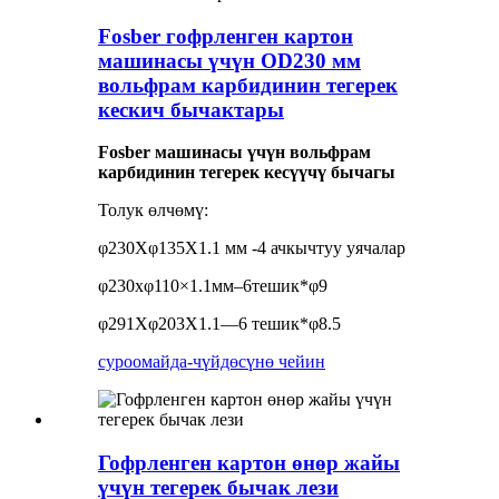
Fosber гофрленген картон
машинасы үчүн OD230 мм
вольфрам карбидинин тегерек
кескич бычактары
Fosber машинасы үчүн вольфрам
карбидинин тегерек кесүүчү бычагы
Толук өлчөмү:
φ230Xφ135X1.1 мм -4 ачкычтуу уячалар
φ230xφ110×1.1мм–6тешик*φ9
φ291Xφ203X1.1—6 тешик*φ8.5
суроо
майда-чүйдөсүнө чейин
Гофрленген картон өнөр жайы
үчүн тегерек бычак лези