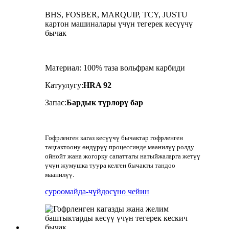
BHS, FOSBER, MARQUIP, TCY, JUSTU
картон машиналары үчүн тегерек кесүүчү
бычак
Материал: 100% таза вольфрам карбиди
Катуулугу:
HRA 92
Запас:
Бардык түрлөрү бар
Гофрленген кагаз кесүүчү бычактар ​​гофрленген
таңгактоону өндүрүү процессинде маанилүү ролду
ойнойт жана жогорку сапаттагы натыйжаларга жетүү
үчүн жумушка туура келген бычакты тандоо
маанилүү.
суроо
майда-чүйдөсүнө чейин