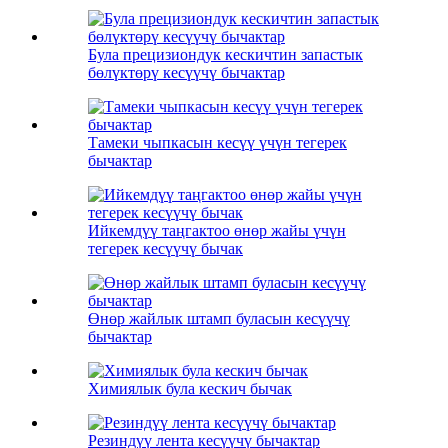
Була прецизиондук кескичтин запастык
бөлүктөрү кесүүчү бычактар
Тамеки чыпкасын кесүү үчүн тегерек
бычактар
Ийкемдүү таңгактоо өнөр жайы үчүн
тегерек кесүүчү бычак
Өнөр жайлык штамп буласын кесүүчү
бычактар
Химиялык була кескич бычак
Резиндүү лента кесүүчү бычактар