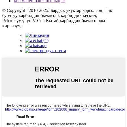
Биз менен байланышыңыз
© Copyright - 2010-2025: Бардык укуктар корголгон. Тик
бурчтуу карбиддик бычактар, карбиддик кескич,
Pcb кесүү үчүн V-Cut, Кытай карбиддик бычактарды
киргизүү,