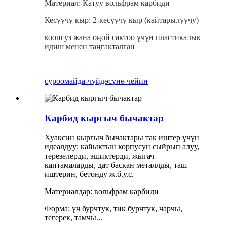
Материал: Катуу вольфрам карбиди
Кесүүчү кыр: 2-кесүүчү кыр (кайтарылуучу)
коопсуз жана оңой сактоо үчүн пластикалык
идиш менен таңгакталган
суроо
майда-чүйдөсүнө чейин
Карбид кыргыч бычактар
Хуаксин кыргыч бычактары так иштер үчүн
идеалдуу: кайыктын корпусун сыйрып алуу,
терезелерди, эшиктерди, жыгач
каптамаларды, дат баскан металлды, таш
иштерин, бетонду ж.б.у.с.
Материалдар: вольфрам карбиди
Форма: үч бурчтук, тик бурчтук, чарчы,
тегерек, тамчы...