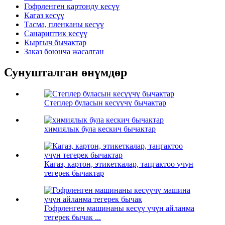
Гофрленген картонду кесүү
Кагаз кесүү
Тасма, пленканы кесүү
Санариптик кесүү
Кыргыч бычактар
Заказ боюнча жасалган
Сунушталган өнүмдөр
Степлер буласын кесүүчү бычактар
химиялык була кескич бычактар
Кагаз, картон, этикеткалар, таңгактоо үчүн
тегерек бычактар
Гофрленген машинаны кесүү үчүн айланма
тегерек бычак ...