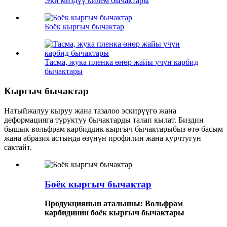
Эки миздүү килем бычактары
Боёк кыргыч бычактар
Тасма, жука пленка өнөр жайы үчүн карбид
бычактары
Кыргыч бычактар
Натыйжалуу кыруу жана тазалоо эскирүүгө жана
деформацияга туруктуу бычактарды талап кылат. Биздин
бышык вольфрам карбиддик кыргыч бычактарыбыз өтө басым
жана абразия астында өзүнүн профилин жана курчтугун
сактайт.
Боёк кыргыч бычактар
Продукциянын аталышы: Вольфрам
карбидинин боёк кыргыч бычактары