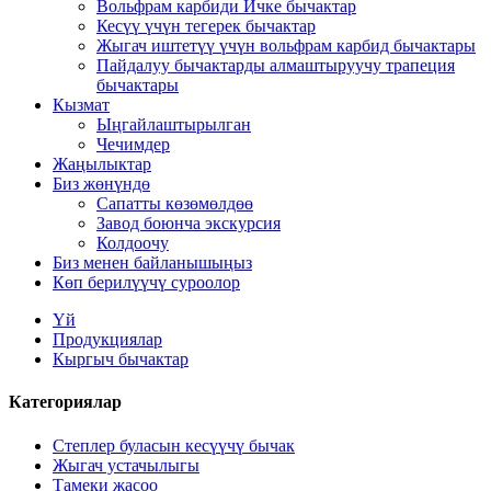
Вольфрам карбиди Ичке бычактар
Кесүү үчүн тегерек бычактар
Жыгач иштетүү үчүн вольфрам карбид бычактары
Пайдалуу бычактарды алмаштыруучу трапеция
бычактары
Кызмат
Ыңгайлаштырылган
Чечимдер
Жаңылыктар
Биз жөнүндө
Сапатты көзөмөлдөө
Завод боюнча экскурсия
Колдоочу
Биз менен байланышыңыз
Көп берилүүчү суроолор
Үй
Продукциялар
Кыргыч бычактар
Категориялар
Степлер буласын кесүүчү бычак
Жыгач устачылыгы
Тамеки жасоо