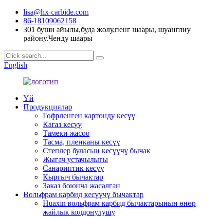
lisa@hx-carbide.com
86-18109062158
301 буши айылы,буда жолу,пенг шаары, шуанглиу
району.Ченду шаары
English
Үй
Продукциялар
Гофрленген картонду кесүү
Кагаз кесүү
Тамеки жасоо
Тасма, пленканы кесүү
Степлер буласын кесүүчү бычак
Жыгач устачылыгы
Санариптик кесүү
Кыргыч бычактар
Заказ боюнча жасалган
Вольфрам карбид кесүүчү бычактар
Huaxin вольфрам карбид бычактарынын өнөр
жайлык колдонулушу