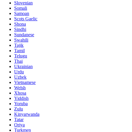
Slovenian
Somali
Samoan
Scots Gaelic
Shona
Sindhi
Sundanese
Swahili
Tajik
Tamil
Telugu
Thai
Ukrainian
Urdu
Uzbek
Vietnamese
Welsh
Xhosa
Yiddish
Yoruba
Zulu
Kinyarwanda
Tatar
Oriya
Turkmen