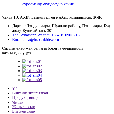
суроо
майда-чүйдөсүнө чейин
Чэнду HUAXIN цементтелген карбид компаниясы, ЖЧК
Дареги: Чэнду шаары, Шуанлю району, Пэн шаары, Буда
жолу, Буши айылы, 301
Тел./Whatsapp/Wechat: +86-18109062158
Email : lisa@hx-carbide.com
Сиздин өнөр жай бычагы боюнча чечимдерди
камсыздоочуңуз.
Үй
Ыңгайлаштырылган
Продукциялар
Чечим
Жаңылыктар
Биз жөнүндө