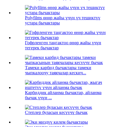
Polyfilms өнөр жайы үчүн үч тешиктүү
устара бычактары
Гофрленген таңгактоо өнөр жайы үчүн
тегерек бычактар
Тамеки карбид бычактары тамеки
чыпкалоочу таякчалар кескич...
Карбиддик айланма бычактар, айланма
бычак үчүн ...
Степлер буласын кесүүчү бычак