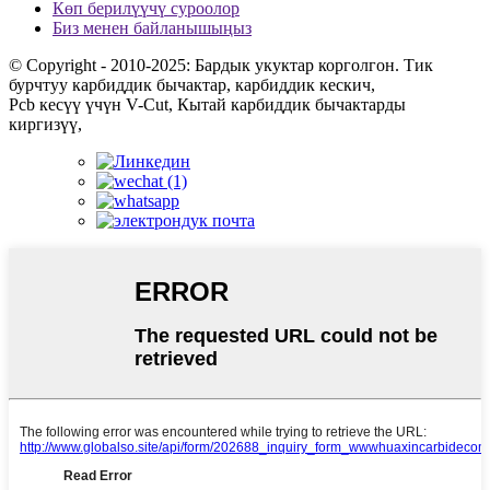
Көп берилүүчү суроолор
Биз менен байланышыңыз
© Copyright - 2010-2025: Бардык укуктар корголгон. Тик
бурчтуу карбиддик бычактар, карбиддик кескич,
Pcb кесүү үчүн V-Cut, Кытай карбиддик бычактарды
киргизүү,