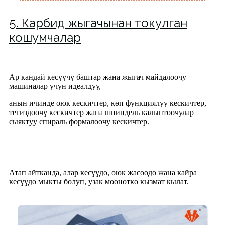
5. Карбид жыгачынан токулган
кошумчалар
Ар кандай кесүүчү баштар жана жыгач майдалоочу
машиналар үчүн идеалдуу,
анын ичинде оюк кескичтер, көп функциялуу кескичтер,
тегиздөөчү кескичтер жана шпиндель калыптоочулар
сыяктуу спираль формалоочу кескичтер.
Атап айтканда, алар кесүүдө, оюк жасоодо жана кайра
кесүүдө мыкты болуп, узак мөөнөткө кызмат кылат.