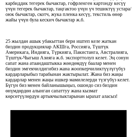
карбиддик тегерек бычактар, гофрленген картонду кесүү
үчүн тегерек бычактар, таңгактоо үчүн үч тешиктүү устара/
оюк бычактар, скотч, жука пленка кесүү, текстиль өнөр
жайы үчүн була кескич бычактар ​​ж.б.
25 жылдан ашык убакыттан бери иштеп келе жаткан
биздин продукциялар АКШга, Россияга, Түштүк
Америкага, Индияга, Түркияга, Пакистанга, Австралияга,
Түштүк-Чыгыш Азияга ж.б. экспорттолуп келет. Эң сонун
сапат жана атаандаштыкка жөндөмдүү баалар менен
биздин эмгекчилдигибиз жана жоопкерчиликтүүлүгүбүз
кардарларыбыз тарабынан жактырылат. Жана биз жаңы
кардарлар менен жаңы ишкер мамилелерди түзгүбүз келет.
Бүгүн биз менен байланышыңыз, ошондо сиз биздин
өнүмдөрдөн алынган сапаттуу жана кызмат
көрсөтүүлөрдүн артыкчылыктарынан ырахат аласыз!