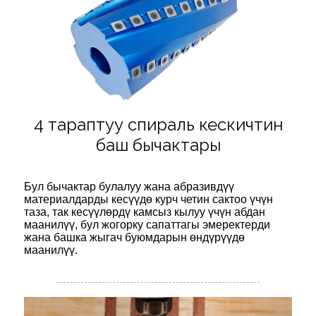
4 тараптуу спираль кескичтин
баш бычактары
Бул бычактар ​​булалуу жана абразивдүү
материалдарды кесүүдө курч четин сактоо үчүн
таза, так кесүүлөрдү камсыз кылуу үчүн абдан
маанилүү, бул жогорку сапаттагы эмеректерди
жана башка жыгач буюмдарын өндүрүүдө
маанилүү.