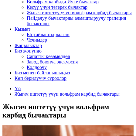
Вольфрам карбиди Ичке бычактар
Кесүү үчүн тегерек бычактар
Жыгач иштетүү үчүн вольфрам карбид бычактары
Пайдалуу бычактарды алмаштыруучу трапеция
бычактары
Кызмат
Ыңгайлаштырылган
Чечимдер
Жаңылыктар
Биз жөнүндө
Сапатты көзөмөлдөө
Завод боюнча экскурсия
Колдоочу
Биз менен байланышыңыз
Көп берилүүчү суроолор
Үй
Жыгач иштетүү үчүн вольфрам карбид бычактары
Жыгач иштетүү үчүн вольфрам
карбид бычактары