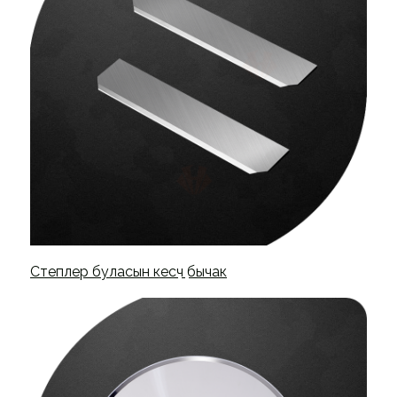
Степлер буласын кесүүчү бычак