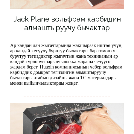
Jack Plane вольфрам карбидин
алмаштыруучу бычактар
Ар кандай дан жыгачтарында жакшыраак иштөө үчүн,
ар кандай кесүүчү бурчтуу бычактары бар төмөнкү
бурчтуу тегиздиктер жыгачтын жана техниканын ар
кандай түрлөрүн зарылчылыкка жараша чечүүгө
жардам берет. Huaxin компаниясынын чебер вольфрам
карбиддик домкрат тегиздигин алмаштыруучу
бычактары атайын дизайны жана TC материалдары
менен кыйынчылыктарды жеңет.