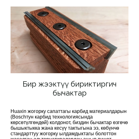
Бир жээктүү бириктиргич
бычактар
Huaxin жогорку сапаттагы карбид материалдарын
(Boschтун карбид технологиясында
көрсөтүлгөндөй) колдонот, биздин бычактар ​​өзгөчө
бышыктыкка жана кесүү тактыгына ээ, көбүнчө
стандарттуу жогорку ылдамдыктагы болоттон