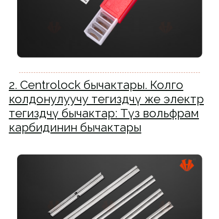
2. Centrolock бычактары. Колго
колдонулуучу тегиздөөчү же электр
тегиздөөчү бычактар: Түз вольфрам
карбидинин бычактары