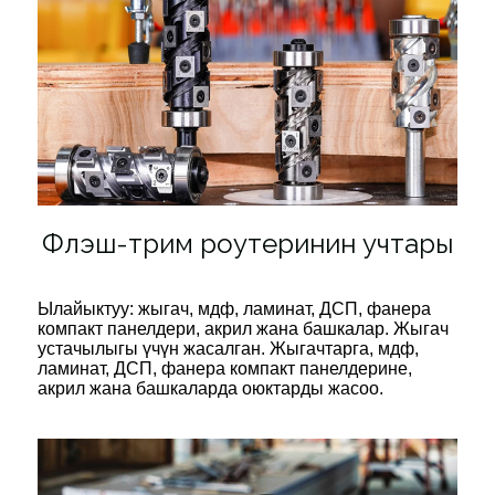
Флэш-трим роутеринин учтары
Ылайыктуу: жыгач, мдф, ламинат, ДСП, фанера
компакт панелдери, акрил жана башкалар. Жыгач
устачылыгы үчүн жасалган. Жыгачтарга, мдф,
ламинат, ДСП, фанера компакт панелдерине,
акрил жана башкаларда оюктарды жасоо.