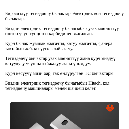
Бир миздүү тегиздөөчү бычактар ​​Электрдик кол тегиздөөчү
бычактар.
Биздин электрдик тегиздөөчү бычагыбыз узак мөөнөттүү
иштөө үчүн тунцстен карбидинен жасалган.
Курч бычак жумшак жыгачты, катуу жыгачты, фанера
тактайын ж.б. кесүүгө ылайыктуу.
Тегиздөөчү бычактар ​​узак мөөнөттүү жана курч миздүү
катуулугу үчүн натыйжалуу жана үнөмдүү.
Курч кесүүчү мизи бар, так өндүрүлгөн TC бычактары.
Биздин электрдик тегиздөөчү бычагыбыз Hitachi кол
тегиздөөчү машиналары менен шайкеш келет.