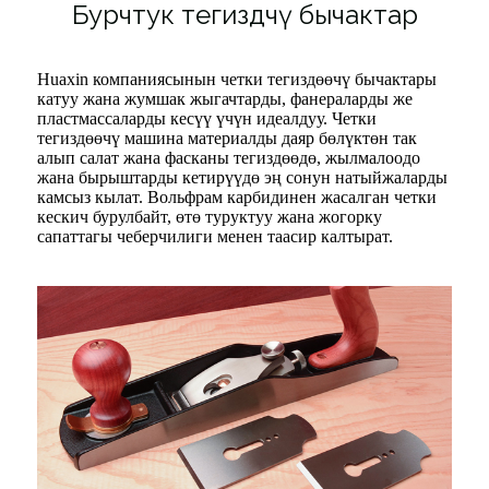
Бурчтук тегиздөөчү бычактар
Huaxin компаниясынын четки тегиздөөчү бычактары
катуу жана жумшак жыгачтарды, фанераларды же
пластмассаларды кесүү үчүн идеалдуу. Четки
тегиздөөчү машина материалды даяр бөлүктөн так
алып салат жана фасканы тегиздөөдө, жылмалоодо
жана бырыштарды кетирүүдө эң сонун натыйжаларды
камсыз кылат. Вольфрам карбидинен жасалган четки
кескич бурулбайт, өтө туруктуу жана жогорку
сапаттагы чеберчилиги менен таасир калтырат.