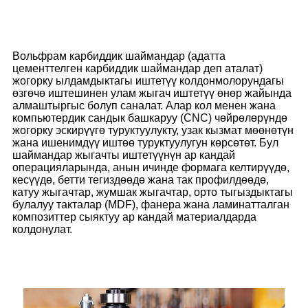
Вольфрам карбиддик шаймандар (адатта
цементтелген карбиддик шаймандар деп аталат)
жогорку ылдамдыктагы иштетүү колдонмолорундагы
өзгөчө иштешинен улам жыгач иштетүү өнөр жайында
алмаштыргыс болуп саналат. Алар кол менен жана
компьютердик сандык башкаруу (CNC) чөйрөлөрүндө
жогорку эскирүүгө туруктуулукту, узак кызмат мөөнөтүн
жана ишенимдүү иштөө туруктуулугун көрсөтөт. Бул
шаймандар жыгачты иштетүүнүн ар кандай
операцияларында, анын ичинде формага келтирүүдө,
кесүүдө, бетти тегиздөөдө жана так профилдөөдө,
катуу жыгачтар, жумшак жыгачтар, орто тыгыздыктагы
булалуу такталар (MDF), фанера жана ламинатталган
композиттер сыяктуу ар кандай материалдарда
колдонулат.