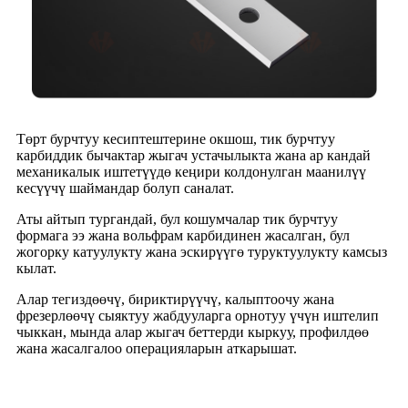
Төрт бурчтуу кесиптештерине окшош, тик бурчтуу
карбиддик бычактар ​​жыгач устачылыкта жана ар кандай
механикалык иштетүүдө кеңири колдонулган маанилүү
кесүүчү шаймандар болуп саналат.
Аты айтып тургандай, бул кошумчалар тик бурчтуу
формага ээ жана вольфрам карбидинен жасалган, бул
жогорку катуулукту жана эскирүүгө туруктуулукту камсыз
кылат.
Алар тегиздөөчү, бириктирүүчү, калыптоочу жана
фрезерлөөчү сыяктуу жабдууларга орнотуу үчүн иштелип
чыккан, мында алар жыгач беттерди кыркуу, профилдөө
жана жасалгалоо операцияларын аткарышат.