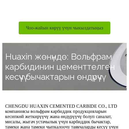
Чоо-жайын көрүү үчүн чыкылдатыңыз
Huaxin жөнүндө: Вольфрам
карбидинин цементтелген
кесүүчү бычактарын өндүрүүчү
CHENGDU HUAXIN CEMENTED CARBIDE CO., LTD
компаниясы вольфрам карбиддик продукцияларын
кесипкөй жеткирүүчү жана өндүрүүчү болуп саналат,
мисалы, жыгач устачылык үчүн карбиддик бычактар,
тамеки жана тамеки чыпкалоочу таякчаларды кесүү үчүн