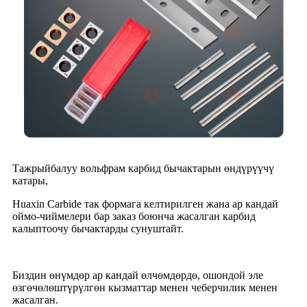
Тажрыйбалуу вольфрам карбид бычактарын өндүрүүчү
катары,
Huaxin Carbide так формага келтирилген жана ар кандай
оймо-чиймелери бар заказ боюнча жасалган карбид
калыптоочу бычактарды сунуштайт.
Биздин өнүмдөр ар кандай өлчөмдөрдө, ошондой эле
өзгөчөлөштүрүлгөн кызматтар менен чеберчилик менен
жасалган.