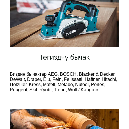
Тегиздөөчү бычак
Биздин бычактар ​​AEG, BOSCH, Blacker & Decker,
DeWalt, Draper, Elu, Fein, Felissatti, Haffner, Hitachi,
HolzHer, Kress, Mafell, Metabo, Nutool, Perles,
Peugeot, Skil, Ryobi, Trend, Wolf / Kango ж.