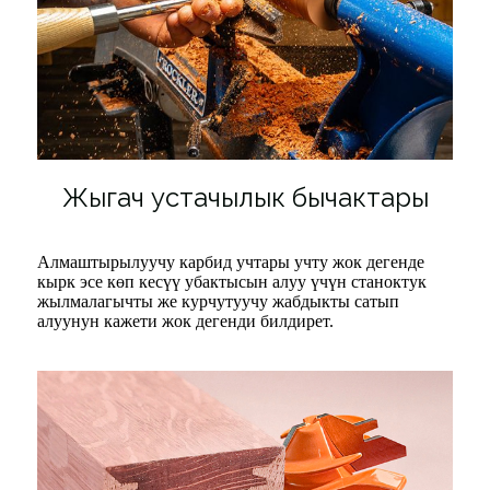
Жыгач устачылык бычактары
Алмаштырылуучу карбид учтары учту жок дегенде
кырк эсе көп кесүү убактысын алуу үчүн станоктук
жылмалагычты же курчутуучу жабдыкты сатып
алуунун кажети жок дегенди билдирет.