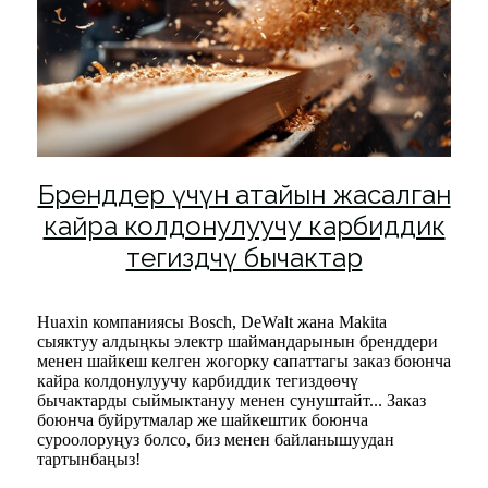
Бренддер үчүн атайын жасалган
кайра колдонулуучу карбиддик
тегиздөөчү бычактар
Huaxin компаниясы Bosch, DeWalt жана Makita
сыяктуу алдыңкы электр шаймандарынын бренддери
менен шайкеш келген жогорку сапаттагы заказ боюнча
кайра колдонулуучу карбиддик тегиздөөчү
бычактарды сыймыктануу менен сунуштайт... Заказ
боюнча буйрутмалар же шайкештик боюнча
суроолоруңуз болсо, биз менен байланышуудан
тартынбаңыз!