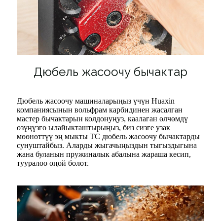
Дюбель жасоочу бычактар
Дюбель жасоочу машиналарыңыз үчүн Huaxin
компаниясынын вольфрам карбидинен жасалган
мастер бычактарын колдонуңуз, каалаган өлчөмдү
өзүңүзгө ылайыкташтырыңыз, биз сизге узак
мөөнөттүү эң мыкты TC дюбель жасоочу бычактарды
сунуштайбыз. Аларды жыгачыңыздын тыгыздыгына
жана буланын пружиналык абалына жараша кесип,
тууралоо оңой болот.