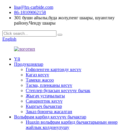
lisa@hx-carbide.com
86-18109062158
301 буши айылы,буда жолу,пенг шаары, шуанглиу
району.Ченду шаары
English
Үй
Продукциялар
Гофрленген картонду кесүү
Кагаз кесүү
Тамеки жасоо
Тасма, пленканы кесүү
Степлер буласын кесүүчү бычак
Жыгач устачылыгы
Санариптик кесүү
Кыргыч бычактар
Заказ боюнча жасалган
Вольфрам карбид кесүүчү бычактар
Huaxin вольфрам карбид бычактарынын өнөр
жайлык колдонулушу