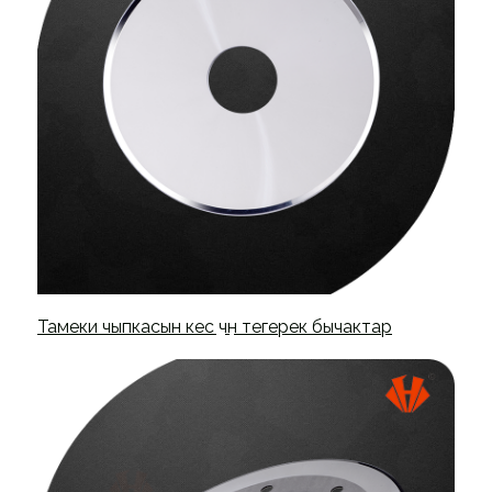
Тамеки чыпкасын кесүү үчүн тегерек бычактар