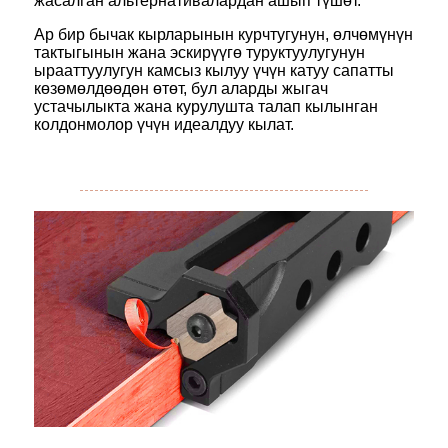
жасалган альтернативалардан ашып түшөт.
Ар бир бычак кырларынын курчтугунун, өлчөмүнүн
тактыгынын жана эскирүүгө туруктуулугунун
ырааттуулугун камсыз кылуу үчүн катуу сапатты
көзөмөлдөөдөн өтөт, бул аларды жыгач
устачылыкта жана курулушта талап кылынган
колдонмолор үчүн идеалдуу кылат.