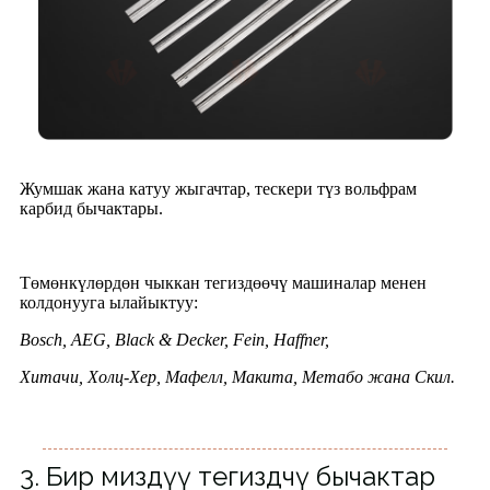
Жумшак жана катуу жыгачтар, тескери түз вольфрам
карбид бычактары.
Төмөнкүлөрдөн чыккан тегиздөөчү машиналар менен
колдонууга ылайыктуу:
Bosch, AEG, Black & Decker, Fein, Haffner,
Хитачи, Холц-Хер, Мафелл, Макита, Метабо жана Скил.
3. Бир миздүү тегиздөөчү бычактар