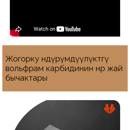
Жогорку өндүрүмдүүлүктөгү
вольфрам карбидинин өнөр жай
бычактары