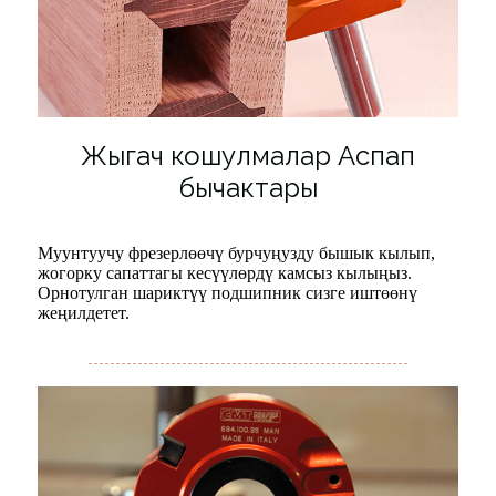
Жыгач кошулмалар Аспап
бычактары
Муунтуучу фрезерлөөчү бурчуңузду бышык кылып,
жогорку сапаттагы кесүүлөрдү камсыз кылыңыз.
Орнотулган шариктүү подшипник сизге иштөөнү
жеңилдетет.