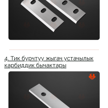
4. Тик бурчтуу жыгач устачылык
карбиддик бычактары