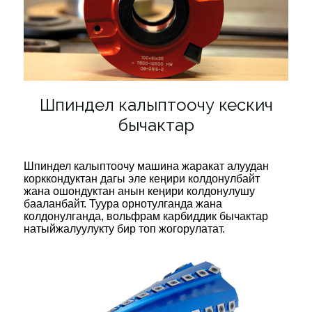
Шпиндел калыптоочу кескич
бычактар
Шпиндел калыптоочу машина жаракат алуудан
корккондуктан дагы эле кеңири колдонулбайт
жана ошондуктан анын кеңири колдонулушу
бааланбайт. Туура орнотулганда жана
колдонулганда, вольфрам карбиддик бычактар ​​
натыйжалуулукту бир топ жогорулатат.