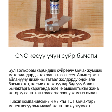
CNC кесүү үчүн сүйрөө бычагы
Бул вольфрам карбиддик сүйрөөчү бычак жумшак
материалдарды так жана таза кесет. Анын эркин
айлануучу дизайны татаал жолдорду оңой эле
басып өтөт, ал эми өтө катуу карбид учу болот
бычактарга караганда өзгөчө бышыктыкты жана
жогорку сапаттагы жасалгалоону камсыз кылат.
Huaxin компаниясынын мыкты TCT бычактары
менен кесүү жылмакай жана так жүргүзүлөт.