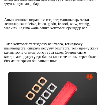
үчүн кошумчалар бар.
Анын ичинде спираль тегиздөөчү машиналар, четки
ленталар жана leitze, leuco, gladu, f/s tool, wkw, weinig,
wadkins, Laguna жана башка көптөгөн бренддер бар.
Алар көптөгөн тегиздөөчү баштарга, тегиздөөчү
шаймандарга, спираль кесүүчү баштарга, тегиздөөчү жана
калыптоочу станокторго туура келет. Эгерде сизге
колдонмолоруңуз үчүн башка класс же өлчөм керек болсо,
биз менен эркин байланышыңыз.