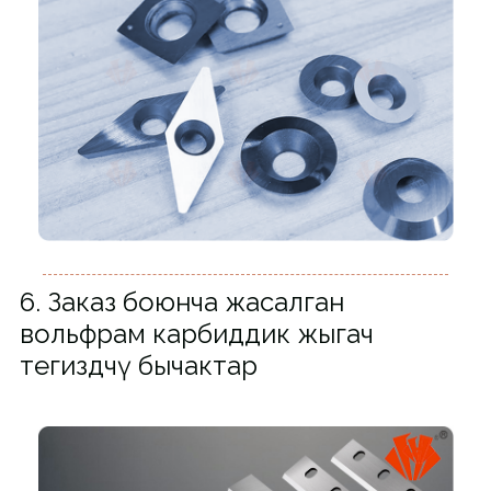
6. Заказ боюнча жасалган
вольфрам карбиддик жыгач
тегиздөөчү бычактар