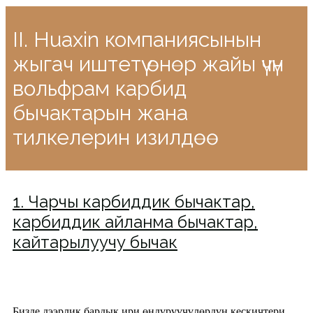
II. Huaxin компаниясынын
жыгач иштетүү өнөр жайы үчүн
вольфрам карбид
бычактарын жана
тилкелерин изилдөө
1. Чарчы карбиддик бычактар,
карбиддик айланма бычактар,
кайтарылуучу бычак
Бизде дээрлик бардык ири өндүрүүчүлөрдүн кескичтери