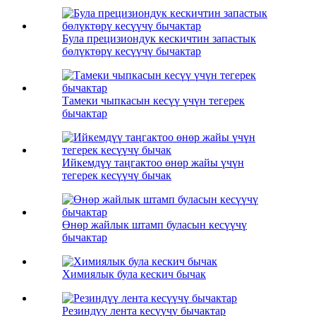
Була прецизиондук кескичтин запастык
бөлүктөрү кесүүчү бычактар
Тамеки чыпкасын кесүү үчүн тегерек
бычактар
Ийкемдүү таңгактоо өнөр жайы үчүн
тегерек кесүүчү бычак
Өнөр жайлык штамп буласын кесүүчү
бычактар
Химиялык була кескич бычак
Резиндүү лента кесүүчү бычактар