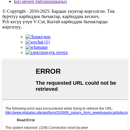
Биз менен байланышыңыз
© Copyright - 2010-2025: Бардык укуктар корголгон. Тик
бурчтуу карбиддик бычактар, карбиддик кескич,
Pcb кесүү үчүн V-Cut, Кытай карбиддик бычактарды
киргизүү,