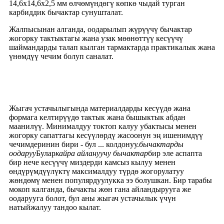
14,6x14,6x2,5 мм өлчөмүндөгү көпкө чыдай турган
карбиддик бычактар ​​сунушталат.
Жалпысынан алганда, оодарылып жүрүүчү бычактар ​​
жогорку тактыктагы жана узак мөөнөттүү кесүүчү
шаймандарды талап кылган тармактарда практикалык жана
үнөмдүү чечим болуп саналат.
Жыгач устачылыгында материалдарды кесүүдө жана
формага келтирүүдө тактык жана бышыктык абдан
маанилүү. Минималдуу токтоп калуу убактысы менен
жогорку сапаттагы кесүүлөрдү жасоонун эң ишенимдүү
чечимдеринин бири - бул ... колдонуу.
бычактарды
оодаруу
Булар
кайра айлануучу бычактар
бир эле аспапта
бир нече кесүүчү миздерди камсыз кылуу менен
өндүрүмдүүлүктү максималдуу түрдө жогорулатуу
жөндөмү менен популярдуулукка ээ болушкан. Бир тарабы
мокоп калганда, бычакты жөн гана айландырууга же
оодарууга болот, бул аны жыгач устачылык үчүн
натыйжалуу тандоо кылат.