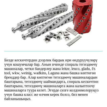
Бизде кескичтердин дээрлик бардык ири өндүрүүчүлөрү
үчүн кошумчалар бар. Анын ичинде спираль тегиздөөчү
машиналар, четки бандерлер жана leitze, leuco, gladu, f/s
tool, wkw, weinig, wadkins, Laguna жана башка көптөгөн
бренддер бар. Алар көптөгөн тегиздөөчү машиналардын
баштарына, тегиздөөчү шаймандарга, спираль кескичтин
баштарына, тегиздөөчү машиналарга жана калыптоочу
машиналарга туура келет. Эгерде сизге колдонмолоруңуз
үчүн башка класс же өлчөм керек болсо, биз менен
байланышыңыз.