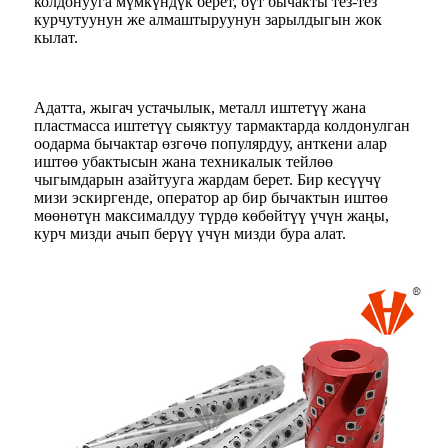
колдонууга мүмкүндүк берет, бүт бычакты тез-тез
курчутуунун же алмаштыруунун зарылдыгын жок
кылат.
Адатта, жыгач устачылык, металл иштетүү жана
пластмасса иштетүү сыяктуу тармактарда колдонулган
оодарма бычактар ​​өзгөчө популярдуу, анткени алар
иштөө убактысын жана техникалык тейлөө
чыгымдарын азайтууга жардам берет. Бир кесүүчү
мизи эскиргенде, оператор ар бир бычактын иштөө
мөөнөтүн максималдуу түрдө көбөйтүү үчүн жаңы,
курч мизди ачып берүү үчүн мизди бура алат.