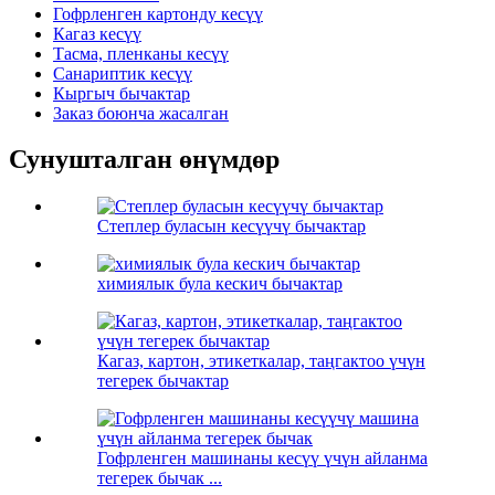
Гофрленген картонду кесүү
Кагаз кесүү
Тасма, пленканы кесүү
Санариптик кесүү
Кыргыч бычактар
Заказ боюнча жасалган
Сунушталган өнүмдөр
Степлер буласын кесүүчү бычактар
химиялык була кескич бычактар
Кагаз, картон, этикеткалар, таңгактоо үчүн
тегерек бычактар
Гофрленген машинаны кесүү үчүн айланма
тегерек бычак ...