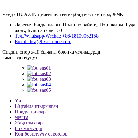
Чэнду HUAXIN цементтелген карбид компаниясы, ЖЧК
Дареги: Чэнду шаары, Шуанлю району, Пэн шаары, Буда
жолу, Буши айылы, 301
Тел./Whatsapp/Wechat: +86-18109062158
Email : lisa@hx-carbide.com
Сиздин өнөр жай бычагы боюнча чечимдерди
камсыздоочуңуз.
Үй
Ыңгайлаштырылган
Продукциялар
Чечим
Жаңылыктар
Биз жөнүндө
Көп берилүүчү суроолор