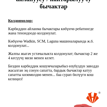
бычактар
Колдонмолор:
Карбиддин айланма бычактары көбүнчө ребатингде
жана тенондоодо колдонулат.
Көбүнчө Wadkin, SCM, Laguna машиналарында ж.б.
колдонулат...
Жалпы жыгач устачылыкта колдонулат; бычактар ​​2 же
4 кесүүчү мизи менен келет.
Биздин карбиддик кошумчаларыбыз өзүбүздүн заводдо
жасалган эң сонун сапатта, бардык бычактар ​​катуу
сапатты көзөмөлдөө менен... баа сурап билүүгө кош
келиңиз!