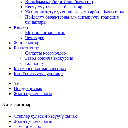
Вольфрам карбиди Ичке бычактар
Кесүү үчүн тегерек бычактар
Жыгач иштетүү үчүн вольфрам карбид бычактары
Пайдалуу бычактарды алмаштыруучу трапеция
бычактары
Кызмат
Ыңгайлаштырылган
Чечимдер
Жаңылыктар
Биз жөнүндө
Сапатты көзөмөлдөө
Завод боюнча экскурсия
Колдоочу
Биз менен байланышыңыз
Көп берилүүчү суроолор
Үй
Продукциялар
Жыгач устачылыгы
Категориялар
Степлер буласын кесүүчү бычак
Жыгач устачылыгы
Тамеки жасоо