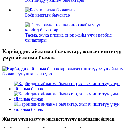
Эки миздүү килем бычактары
Боёк кыргыч бычактар
Тасма, жука пленка өнөр жайы үчүн карбид
бычактары
Карбиддик айланма бычактар, жыгач иштетүү
үчүн айланма бычак
Жыгач үчүн кесүүчү индекстелүүчү карбиддик бычак