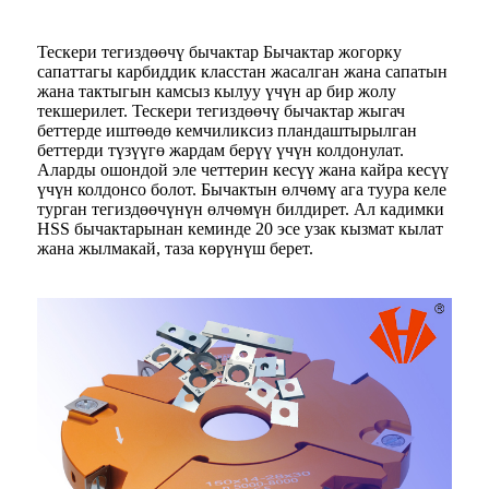
Тескери тегиздөөчү бычактар ​​Бычактар ​​жогорку
сапаттагы карбиддик класстан жасалган жана сапатын
жана тактыгын камсыз кылуу үчүн ар бир жолу
текшерилет. Тескери тегиздөөчү бычактар ​​жыгач
беттерде иштөөдө кемчиликсиз пландаштырылган
беттерди түзүүгө жардам берүү үчүн колдонулат.
Аларды ошондой эле четтерин кесүү жана кайра кесүү
үчүн колдонсо болот. Бычактын өлчөмү ага туура келе
турган тегиздөөчүнүн өлчөмүн билдирет. Ал кадимки
HSS бычактарынан кеминде 20 эсе узак кызмат кылат
жана жылмакай, таза көрүнүш берет.