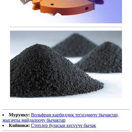
Мурунку:
Вольфрам карбиддик тегиздөөчү бычактар,
жыгачты майдалоочу бычактар
Кийинки:
Степлер буласын кесүүчү бычак