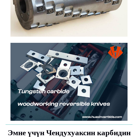
Эмне үчүн Чендухуаксин карбидин