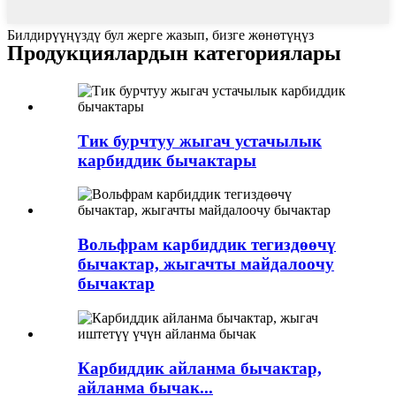
Билдирүүңүздү бул жерге жазып, бизге жөнөтүңүз
Продукциялардын категориялары
Тик бурчтуу жыгач устачылык
карбиддик бычактары
Вольфрам карбиддик тегиздөөчү
бычактар, жыгачты майдалоочу
бычактар
Карбиддик айланма бычактар,
айланма бычак...