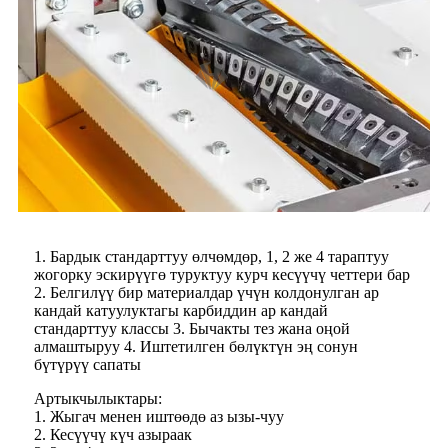
1. Бардык стандарттуу өлчөмдөр, 1, 2 же 4 тараптуу
жогорку эскирүүгө туруктуу курч кесүүчү четтери бар
2. Белгилүү бир материалдар үчүн колдонулган ар
кандай катуулуктагы карбиддин ар кандай
стандарттуу классы 3. Бычакты тез жана оңой
алмаштыруу 4. Иштетилген бөлүктүн эң сонун
бүтүрүү сапаты
Артыкчылыктары:
1. Жыгач менен иштөөдө аз ызы-чуу
2. Кесүүчү күч азыраак