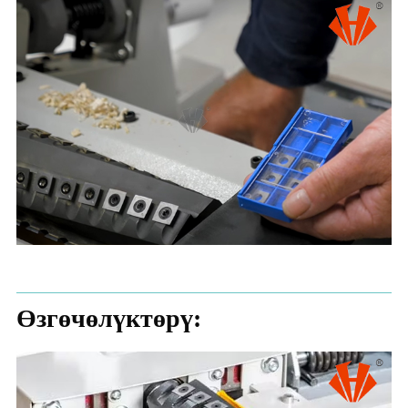
Өзгөчөлүктөрү: