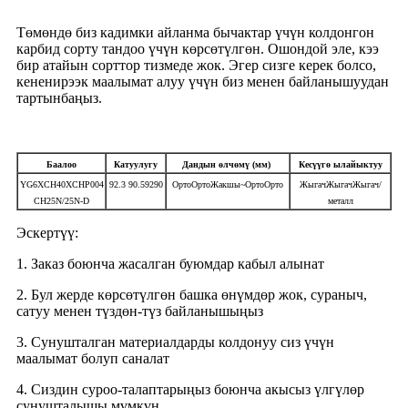
Төмөндө биз кадимки айланма бычактар ​​үчүн колдонгон
карбид сорту тандоо үчүн көрсөтүлгөн. Ошондой эле, кээ
бир атайын сорттор тизмеде жок. Эгер сизге керек болсо,
кененирээк маалымат алуу үчүн биз менен байланышуудан
тартынбаңыз.
Баалоо
Катуулугу
Дандын өлчөмү (мм)
Кесүүгө ылайыктуу
YG6XCH40XCHP004
92.3 90.59290
ОртоОртоЖакшы~ОртоОрто
ЖыгачЖыгачЖыгач/
CH25N/25N-D
металл
Эскертүү:
1. Заказ боюнча жасалган буюмдар кабыл алынат
2. Бул жерде көрсөтүлгөн башка өнүмдөр жок, сураныч,
сатуу менен түздөн-түз байланышыңыз
3. Сунушталган материалдарды колдонуу сиз үчүн
маалымат болуп саналат
4. Сиздин суроо-талаптарыңыз боюнча акысыз үлгүлөр
сунушталышы мүмкүн