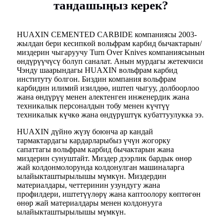
тандашыңыз керек?
HUAXIN CEMENTED CARBIDE компаниясы 2003-
жылдан бери кесипкөй вольфрам карбид бычактарын/
миздерин чыгаруучу Turn Over Knives компаниясынын
өндүрүүчүсү болуп саналат. Анын мурдагы жетекчиси
Чэнду шаарындагы HUAXIN вольфрам карбид
институту болгон. Биздин компания вольфрам
карбидин илимий изилдөө, иштеп чыгуу, долбоорлоо
жана өндүрүү менен алектенген инженердик жана
техникалык персоналдын тобу менен күчтүү
техникалык күчкө жана өндүрүштүк кубаттуулукка ээ.
HUAXIN дүйнө жүзү боюнча ар кандай
тармактардагы кардарларыбыз үчүн жогорку
сапаттагы вольфрам карбид бычактарын жана
миздерин сунуштайт. Миздер дээрлик бардык өнөр
жай колдонмолорунда колдонулган машиналарга
ылайыкташтырылышы мүмкүн. Миздердин
материалдары, четтеринин узундугу жана
профилдери, иштетүүлөрү жана каптоолору көптөгөн
өнөр жай материалдары менен колдонууга
ылайыкташтырылышы мүмкүн.