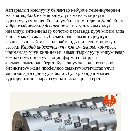
Аңтарылып коюлуучу бычактар ​​көбүнчө төмөнкүлөрдөн
жасалат
карбид
, өзгөчө катуулугу жана эскирүүгө
туруктуулугу менен белгилүү болгон материал.
Карбиддик
кайра колдонулуучу бычактар
жыгач устачылык үчүн
идеалдуу, анткени алар болотко караганда курч мизин алда
канча узакка сактайт, бычактарды алмаштыруунун
жыштыгын азайтат жана шаймандын иштөө мөөнөтүн
узартат.
Карбид индекстелүүчү кошумчалары
, чоңураак
шаймандар үчүн кичинекей, алмаштырылуучу кошумчалар,
компакттуу, орнотууга оңой форматта бирдей
артыкчылыктарды берет. Бул кошумчаларды тегиздөө,
бириктирүү жана профилдөө сыяктуу жумуштар үчүн
машиналарга орнотууга болот, бул ар кандай жыгач
түрлөрү боюнча ырааттуу натыйжаларды берет.