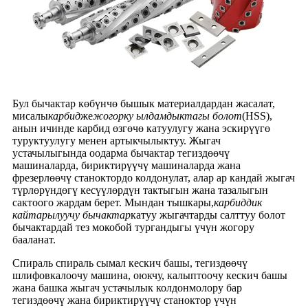
Бул бычактар ​​көбүнчө бышык материалдардан жасалат,
мисалы
карбид
же
жогорку ылдамдыктагы болот
(HSS),
анын ичинде карбид өзгөчө катуулугу жана эскирүүгө
туруктуулугу менен артыкчылыктуу. Жыгач
устачылыгында оодарма бычактар ​​тегиздөөчү
машиналарда, бириктирүүчү машиналарда жана
фрезерлөөчү станоктордо колдонулат, алар ар кандай жыгач
түрлөрүндөгү кесүүлөрдүн тактыгын жана тазалыгын
сактоого жардам берет. Мындан тышкары,
карбиддик
кайтарылуучу бычактар
катуу жыгачтарды салттуу болот
бычактардай тез мокобой тургандыгы үчүн жогору
бааланат.
Спираль спираль сымал кескич башы, тегиздөөчү
шлифовкалоочу машина, оюкчу, калыптоочу кескич башы
жана башка жыгач устачылык колдонмолору бар
тегиздөөчү жана бириктирүүчү станоктор үчүн