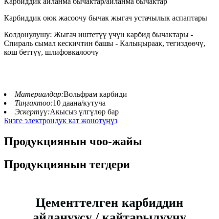
Карбиддик айланма бычактар/айланма бычактар
Карбиддик оюк жасоочу бычак жыгач устачылык аспаптары
Колдонулушу: Жыгач иштетүү үчүн карбид бычактары -
Спираль сымал кескичтин башы - Калыңыраак, тегиздөөчү,
кош беттүү, шлифовкалоочу
Материалдар:
Вольфрам карбиди
Таңгактоо:
10 даана/кутуча
Эскертүү:
Акысыз үлгүлөр бар
Бизге электрондук кат жөнөтүңүз
Продукциянын чоо-жайы
Продукциянын тегдери
Цементтелген карбиддин
айлануусу / кайтарылуучу