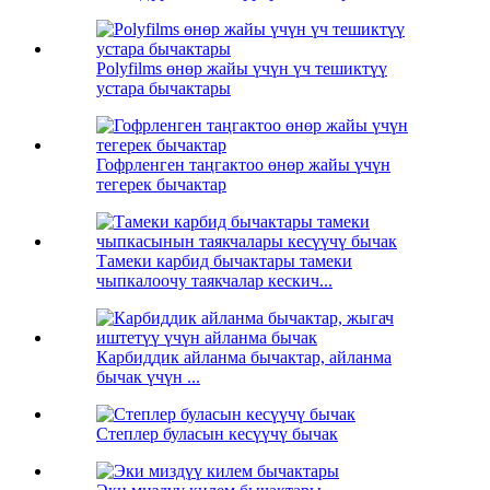
Polyfilms өнөр жайы үчүн үч тешиктүү
устара бычактары
Гофрленген таңгактоо өнөр жайы үчүн
тегерек бычактар
Тамеки карбид бычактары тамеки
чыпкалоочу таякчалар кескич...
Карбиддик айланма бычактар, айланма
бычак үчүн ...
Степлер буласын кесүүчү бычак