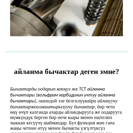
айланма бычактар ​​деген эмне?
Бычактарды оодарып коюңуз
же TCT айланма
бычактары (вольфрам карбидинин учтуу айланма
, ошондой эле белгилүү
кайра айлануучу
бычактары)
бычактар
же
алмаштырылуучу бычактар
, бир чети
өңү өчүп калганда аларды айландырууга же оодарууга
мүмкүндүк берген бир нече кыры менен иштелип
чыккан кесүүчү шаймандар. Бул функция жөн гана
жаңы четине өтүү менен бычакты үзгүлтүксүз