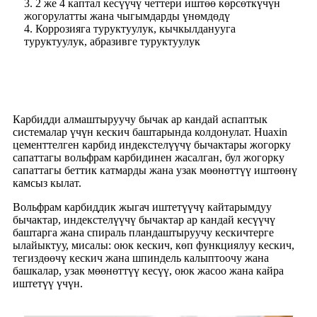
3. 2 же 4 каптал кесүүчү четтери иштөө көрсөткүчүн
жогорулатты жана чыгымдарды үнөмдөдү
4. Коррозияга туруктуулук, кычкылданууга
туруктуулук, абразивге туруктуулук
Карбидди алмаштыруучу бычак ар кандай аспаптык
системалар үчүн кескич баштарында колдонулат. Huaxin
цементтелген карбид индекстелүүчү бычактары жогорку
сапаттагы вольфрам карбидинен жасалган, бул жогорку
сапаттагы беттик катмарды жана узак мөөнөттүү иштөөнү
камсыз кылат.
Вольфрам карбиддик жыгач иштетүүчү кайтарымдуу
бычактар, индекстелүүчү бычактар ​​ар кандай кесүүчү
баштарга жана спираль пландаштыруучу кескичтерге
ылайыктуу, мисалы: оюк кескич, көп функциялуу кескич,
тегиздөөчү кескич жана шпиндель калыптоочу жана
башкалар, узак мөөнөттүү кесүү, оюк жасоо жана кайра
иштетүү үчүн.