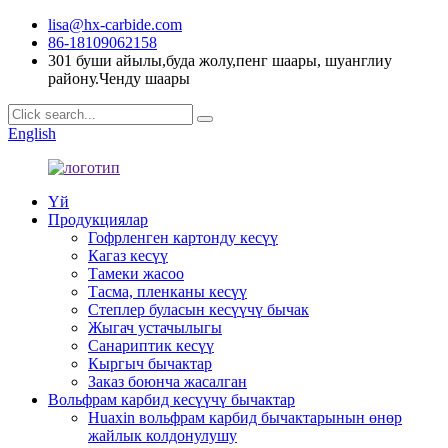
lisa@hx-carbide.com
86-18109062158
301 буши айылы,буда жолу,пенг шаары, шуанглиу
району.Ченду шаары
English
Үй
Продукциялар
Гофрленген картонду кесүү
Кагаз кесүү
Тамеки жасоо
Тасма, пленканы кесүү
Степлер буласын кесүүчү бычак
Жыгач устачылыгы
Санариптик кесүү
Кыргыч бычактар
Заказ боюнча жасалган
Вольфрам карбид кесүүчү бычактар
Huaxin вольфрам карбид бычактарынын өнөр
жайлык колдонулушу