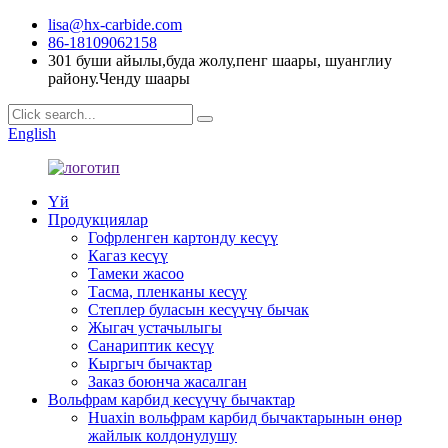
lisa@hx-carbide.com
86-18109062158
301 буши айылы,буда жолу,пенг шаары, шуанглиу
району.Ченду шаары
English
Үй
Продукциялар
Гофрленген картонду кесүү
Кагаз кесүү
Тамеки жасоо
Тасма, пленканы кесүү
Степлер буласын кесүүчү бычак
Жыгач устачылыгы
Санариптик кесүү
Кыргыч бычактар
Заказ боюнча жасалган
Вольфрам карбид кесүүчү бычактар
Huaxin вольфрам карбид бычактарынын өнөр
жайлык колдонулушу