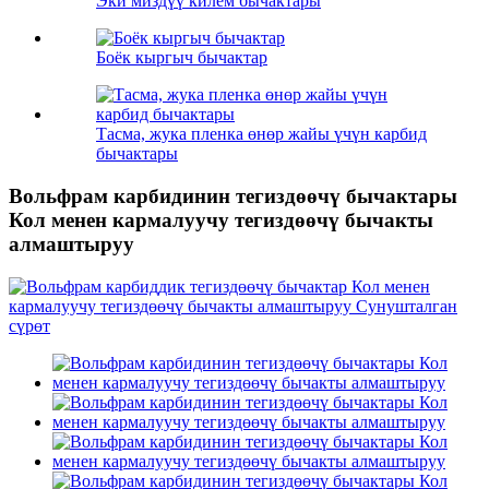
Эки миздүү килем бычактары
Боёк кыргыч бычактар
Тасма, жука пленка өнөр жайы үчүн карбид
бычактары
Вольфрам карбидинин тегиздөөчү бычактары
Кол менен кармалуучу тегиздөөчү бычакты
алмаштыруу