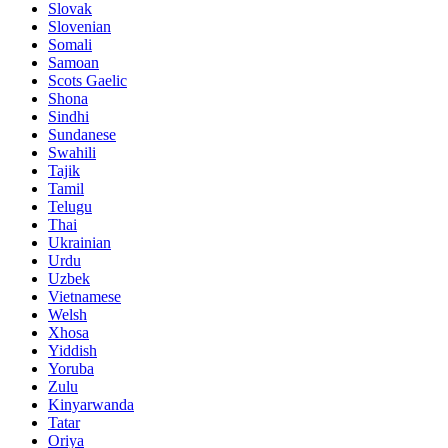
Slovak
Slovenian
Somali
Samoan
Scots Gaelic
Shona
Sindhi
Sundanese
Swahili
Tajik
Tamil
Telugu
Thai
Ukrainian
Urdu
Uzbek
Vietnamese
Welsh
Xhosa
Yiddish
Yoruba
Zulu
Kinyarwanda
Tatar
Oriya