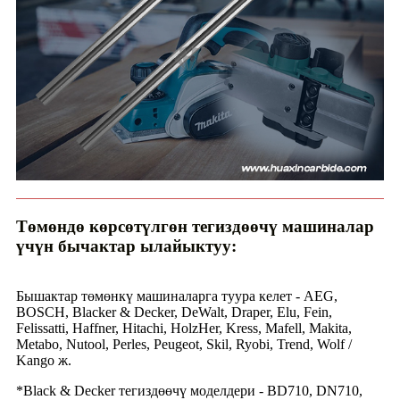
Төмөндө көрсөтүлгөн тегиздөөчү машиналар
үчүн бычактар ​​ылайыктуу:
Бышактар ​​төмөнкү машиналарга туура келет - AEG,
BOSCH, Blacker & Decker, DeWalt, Draper, Elu, Fein,
Felissatti, Haffner, Hitachi, HolzHer, Kress, Mafell, Makita,
Metabo, Nutool, Perles, Peugeot, Skil, Ryobi, Trend, Wolf /
Kango ж.
*Black & Decker тегиздөөчү моделдери - BD710, DN710,