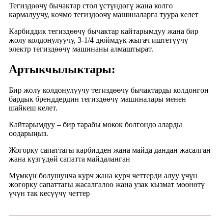
Тегиздөөчү бычактар ​​стол үстүндөгү жана колго
кармалуучу, көчмө тегиздөөчү машиналарга туура келет
Карбиддик тегиздөөчү бычактар ​​кайтарымдуу жана бир
жолу колдонулуучу, 3-1/4 дюймдук жыгач иштетүүчү
электр тегиздөөчү машинаны алмаштырат.
Артыкчылыктары:
Бир жолу колдонулуучу тегиздөөчү бычактарды колдонгон
бардык бренддердин тегиздөөчү машиналары менен
шайкеш келет.
Кайтарымдуу – бир тарабы мокок болгондо аларды
оодарыңыз.
Жогорку сапаттагы карбидден жана майда дандан жасалган
жана күзгүдөй сапатта майдаланган
Мүмкүн болушунча курч жана курч четтерди алуу үчүн
жогорку сапаттагы жасалгалоо жана узак кызмат мөөнөтү
үчүн так кесүүчү четтер