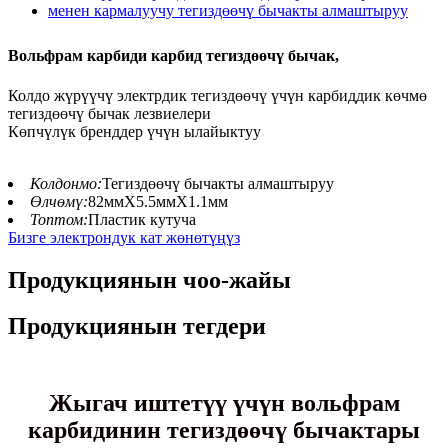
Вольфрам карбиди карбид тегиздөөчү бычак,
Колдо жүрүүчү электрдик тегиздөөчү үчүн карбиддик көчмө
тегиздөөчү бычак лезвиелери
Көпчүлүк бренддер үчүн ылайыктуу
Колдонмо:
Тегиздөөчү бычакты алмаштыруу
Өлчөмү:
82ммX5.5ммX1.1мм
Топтом:
Пластик кутуча
Бизге электрондук кат жөнөтүңүз
Продукциянын чоо-жайы
Продукциянын тегдери
Жыгач иштетүү үчүн вольфрам
карбидинин тегиздөөчү бычактары