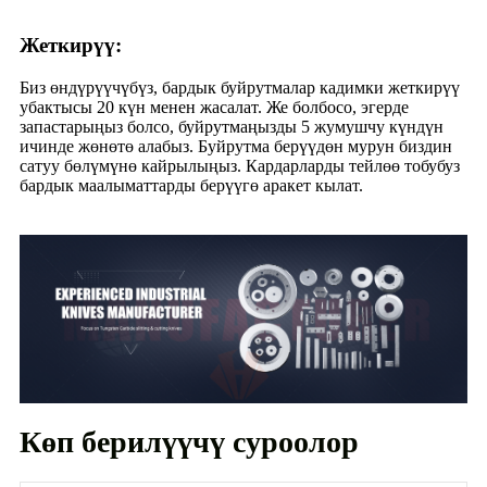
Жеткирүү:
Биз өндүрүүчүбүз, бардык буйрутмалар кадимки жеткирүү
убактысы 20 күн менен жасалат. Же болбосо, эгерде
запастарыңыз болсо, буйрутмаңызды 5 жумушчу күндүн
ичинде жөнөтө алабыз. Буйрутма берүүдөн мурун биздин
сатуу бөлүмүнө кайрылыңыз. Кардарларды тейлөө тобубуз
бардык маалыматтарды берүүгө аракет кылат.
Көп берилүүчү суроолор