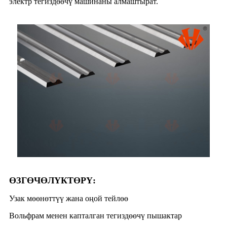
электр тегиздөөчү машинаны алмаштырат.
ӨЗГӨЧӨЛҮКТӨРҮ:
Узак мөөнөттүү жана оңой тейлөө
Вольфрам менен капталган тегиздөөчү пышактар