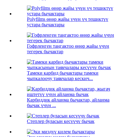
Polyfilms өнөр жайы үчүн үч тешиктүү
устара бычактары
Гофрленген таңгактоо өнөр жайы үчүн
тегерек бычактар
Тамеки карбид бычактары тамеки
чыпкалоочу таякчалар кескич...
Карбиддик айланма бычактар, айланма
бычак үчүн ...
Степлер буласын кесүүчү бычак