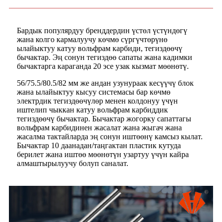
Бардык популярдуу бренддердин үстөл үстүндөгү
жана колго кармалуучу көчмө сүргүчтөрүнө
ылайыктуу катуу вольфрам карбиди, тегиздөөчү
бычактар. Эң сонун тегиздөө сапаты жана кадимки
бычактарга караганда 20 эсе узак кызмат мөөнөтү.
56/75.5/80.5/82 мм же андан узунураак кесүүчү блок
жана ылайыктуу кысуу системасы бар көчмө
электрдик тегиздөөчүлөр менен колдонуу үчүн
иштелип чыккан катуу вольфрам карбиддик
тегиздөөчү бычактар. Бычактар ​​жогорку сапаттагы
вольфрам карбидинен жасалат жана жыгач жана
жасалма тактайларда эң сонун иштөөнү камсыз кылат.
Бычактар ​​10 даанадан/таңгактан пластик кутуда
берилет жана иштөө мөөнөтүн узартуу үчүн кайра
алмаштырылуучу болуп саналат.