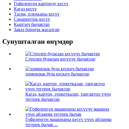
Гофрленген картонду кесүү
Кагаз кесүү
Тасма, пленканы кесүү
Санариптик кесүү
Кыргыч бычактар
Заказ боюнча жасалган
Сунушталган өнүмдөр
Степлер буласын кесүүчү бычактар
химиялык була кескич бычактар
Кагаз, картон, этикеткалар, таңгактоо үчүн
тегерек бычактар
Гофрленген машинаны кесүү үчүн айланма
тегерек бычак ...