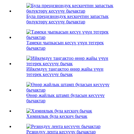
Була прецизиондук кескичтин запастык
бөлүктөрү кесүүчү бычактар
Тамеки чыпкасын кесүү үчүн тегерек
бычактар
Ийкемдүү таңгактоо өнөр жайы үчүн
тегерек кесүүчү бычак
Өнөр жайлык штамп буласын кесүүчү
бычактар
Химиялык була кескич бычак
Резиндүү лента кесүүчү бычактар