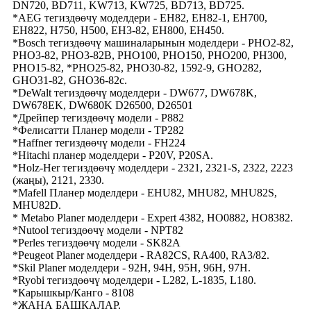
DN720, BD711, KW713, KW725, BD713, BD725.
*AEG тегиздөөчү моделдери - EH82, EH82-1, EH700,
EH822, H750, H500, EH3-82, EH800, EH450.
*Bosch тегиздөөчү машиналарынын моделдери - PHO2-82,
PHO3-82, PHO3-82B, PHO100, PHO150, PHO200, PH300,
PHO15-82, *PHO25-82, PHO30-82, 1592-9, GHO282,
GHO31-82, GHO36-82c.
*DeWalt тегиздөөчү моделдери - DW677, DW678K,
DW678EK, DW680K D26500, D26501
*Дрейпер тегиздөөчү модели - P882
*Фелисатти Планер модели - TP282
*Haffner тегиздөөчү модели - FH224
*Hitachi планер моделдери - P20V, P20SA.
*Holz-Her тегиздөөчү моделдери - 2321, 2321-S, 2322, 2223
(жаңы), 2121, 2330.
*Mafell Планер моделдери - EHU82, MHU82, MHU82S,
MHU82D.
* Metabo Planer моделдери - Expert 4382, HO0882, HO8382.
*Nutool тегиздөөчү модели - NPT82
*Perles тегиздөөчү модели - SK82A
*Peugeot Planer моделдери - RA82CS, RA400, RA3/82.
*Skil Planer моделдери - 92H, 94H, 95H, 96H, 97H.
*Ryobi тегиздөөчү моделдери - L282, L-1835, L180.
*Карышкыр/Канго - 8108
*ЖАНА БАШКАЛАР.