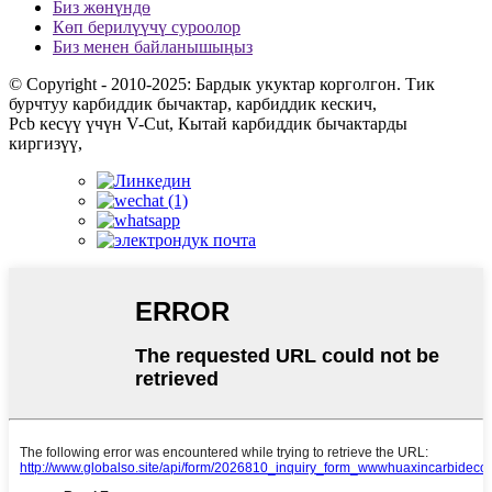
Биз жөнүндө
Көп берилүүчү суроолор
Биз менен байланышыңыз
© Copyright - 2010-2025: Бардык укуктар корголгон. Тик
бурчтуу карбиддик бычактар, карбиддик кескич,
Pcb кесүү үчүн V-Cut, Кытай карбиддик бычактарды
киргизүү,