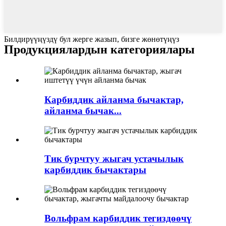
Билдирүүңүздү бул жерге жазып, бизге жөнөтүңүз
Продукциялардын категориялары
Карбиддик айланма бычактар,
айланма бычак...
Тик бурчтуу жыгач устачылык
карбиддик бычактары
Вольфрам карбиддик тегиздөөчү