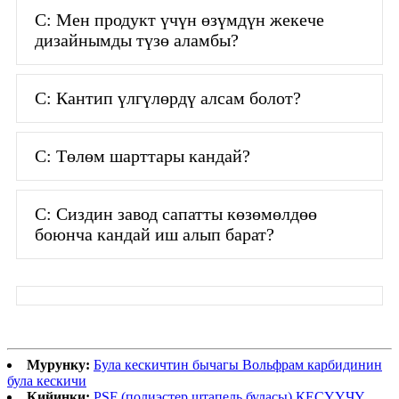
С: Мен продукт үчүн өзүмдүн жекече
дизайнымды түзө аламбы?
С: Кантип үлгүлөрдү алсам болот?
С: Төлөм шарттары кандай?
С: Сиздин завод сапатты көзөмөлдөө
боюнча кандай иш алып барат?
Мурунку:
Була кескичтин бычагы Вольфрам карбидинин
була кескичи
Кийинки:
PSF (полиэстер штапель буласы) КЕСҮҮЧҮ