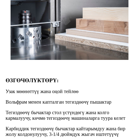
ӨЗГӨЧӨЛҮКТӨРҮ:
Узак мөөнөттүү жана оңой тейлөө
Вольфрам менен капталган тегиздөөчү пышактар
Тегиздөөчү бычактар ​​стол үстүндөгү жана колго
кармалуучу, көчмө тегиздөөчү машиналарга туура келет
Карбиддик тегиздөөчү бычактар ​​кайтарымдуу жана бир
жолу колдонулуучу, 3-1/4 дюймдук жыгач иштетүүчү