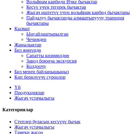
Вольфрам карбиди Ичке бычактар
Кесүү үчүн тегерек бычактар
Жыгач иштетүү үчүн вольфрам карбид бычактары
Пайдалуу бычактарды алмаштыруучу трапеция
бычактары
Кызмат
Ыңгайлаштырылган
Чечимдер
Жаңылыктар
Биз жөнүндө
Сапатты көзөмөлдөө
Завод боюнча экскурсия
Колдоочу
Биз менен байланышыңыз
Көп берилүүчү суроолор
Үй
Продукциялар
Жыгач устачылыгы
Категориялар
Степлер буласын кесүүчү бычак
Жыгач устачылыгы
Тамеки жасоо