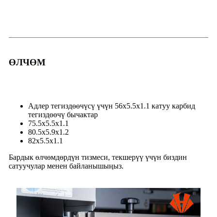
ӨЛЧӨМ
Адлер тегиздөөчүсү үчүн 56x5.5x1.1 катуу карбид
тегиздөөчү бычактар
75.5x5.5x1.1
80.5x5.9x1.2
82x5.5x1.1
Бардык өлчөмдөрдүн тизмеси, текшерүү үчүн биздин
сатуучулар менен байланышыңыз.