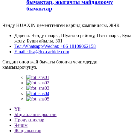
бычактар, жыгачты майдалоочу
бычактар
Чэнду HUAXIN цементтелген карбид компаниясы, ЖЧК
Дареги: Чэнду шаары, Шуанлю району, Пэн шаары, Буда
жолу, Буши айылы, 301
Тел./Whatsapp/Wechat: +86-18109062158
Email : lisa@hx-carbide.com
Сиздин өнөр жай бычагы боюнча чечимдерди
камсыздоочуңуз.
Үй
Ыңгайлаштырылган
Продукциялар
Чечим
Жаңылыктар