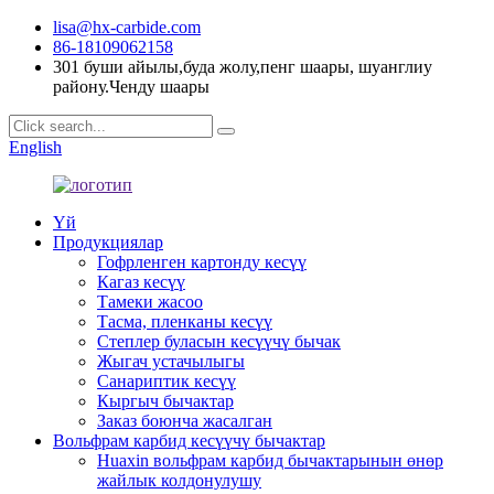
lisa@hx-carbide.com
86-18109062158
301 буши айылы,буда жолу,пенг шаары, шуанглиу
району.Ченду шаары
English
Үй
Продукциялар
Гофрленген картонду кесүү
Кагаз кесүү
Тамеки жасоо
Тасма, пленканы кесүү
Степлер буласын кесүүчү бычак
Жыгач устачылыгы
Санариптик кесүү
Кыргыч бычактар
Заказ боюнча жасалган
Вольфрам карбид кесүүчү бычактар
Huaxin вольфрам карбид бычактарынын өнөр
жайлык колдонулушу