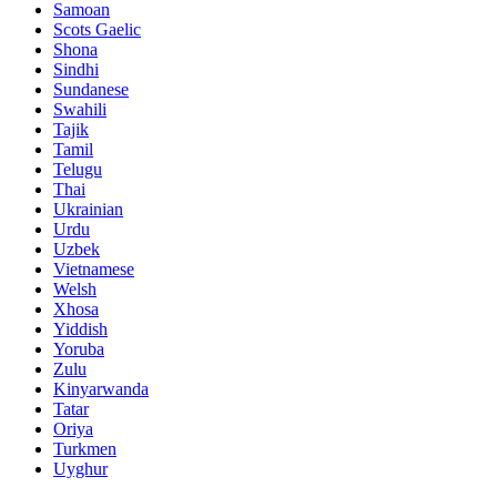
Samoan
Scots Gaelic
Shona
Sindhi
Sundanese
Swahili
Tajik
Tamil
Telugu
Thai
Ukrainian
Urdu
Uzbek
Vietnamese
Welsh
Xhosa
Yiddish
Yoruba
Zulu
Kinyarwanda
Tatar
Oriya
Turkmen
Uyghur