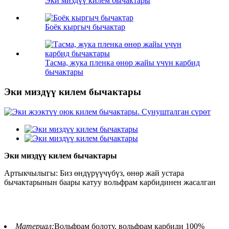
Эки миздүү килем бычактары
Боёк кыргыч бычактар
Тасма, жука пленка өнөр жайы үчүн карбид
бычактары
Эки миздүү килем бычактары
Эки миздүү килем бычактары
Артыкчылыгы: Биз өндүрүүчүбүз, өнөр жай устара
бычактарынын баары катуу вольфрам карбидинен жасалган
Материал:
Вольфрам болоту, вольфрам карбиди 100%