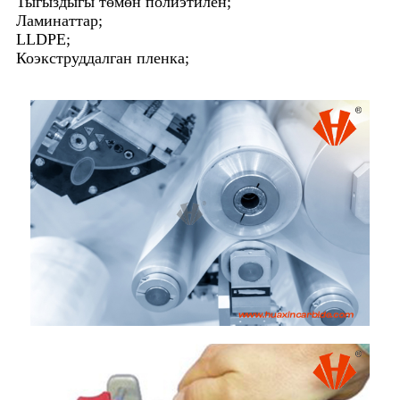
Тыгыздыгы төмөн полиэтилен;
Ламинаттар;
LLDPE;
Коэкструддалган пленка;