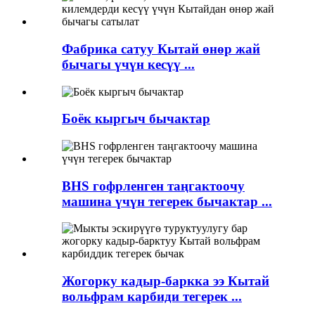
Фабрика сатуу Кытай өнөр жай
бычагы үчүн кесүү ...
Боёк кыргыч бычактар
BHS гофрленген таңгактоочу
машина үчүн тегерек бычактар ​​...
Жогорку кадыр-баркка ээ Кытай
вольфрам карбиди тегерек ...