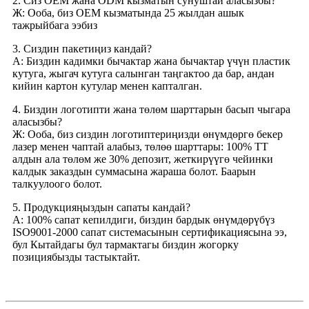
2. Сиз OEM жана ODM кызматын сунуштай аласызбы?
Ж: Ооба, биз OEM кызматында 25 жылдан ашык
тажрыйбага ээбиз
3. Сиздин пакетиңиз кандай?
A: Биздин кадимки бычактар ​​жана бычактар ​​үчүн пластик
кутуга, жыгач кутуга салынган таңгактоо да бар, андан
кийин картон кутулар менен капталган.
4. Биздин логотипти жана төлөм шарттарын басып чыгара
аласызбы?
Ж: Ооба, биз сиздин логотиптериңизди өнүмдөргө бекер
лазер менен чаптай алабыз, төлөө шарттары: 100% TT
алдын ала төлөм же 30% депозит, жеткирүүгө чейинки
калдык заказдын суммасына жараша болот. Баарын
талкуулоого болот.
5. Продукцияңыздын сапаты кандай?
A: 100% сапат кепилдиги, биздин бардык өнүмдөрүбүз
ISO9001-2000 сапат системасынын сертификациясына ээ,
бул Кытайдагы бул тармактагы биздин жогорку
позициябызды тастыктайт.