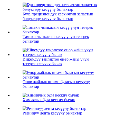
Була прецизиондук кескичтин запастык
бөлүктөрү кесүүчү бычактар
Тамеки чыпкасын кесүү үчүн тегерек
бычактар
Ийкемдүү таңгактоо өнөр жайы үчүн
тегерек кесүүчү бычак
Өнөр жайлык штамп буласын кесүүчү
бычактар
Химиялык була кескич бычак
Резиндүү лента кесүүчү бычактар