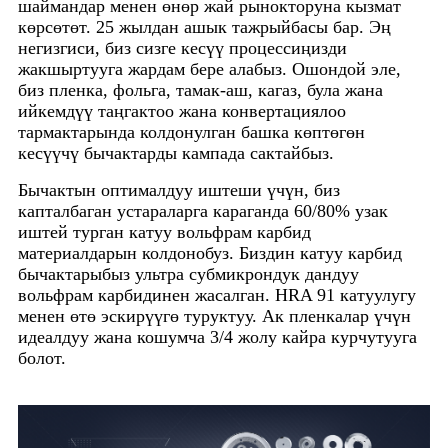
шаймандар менен өнөр жай рынокторуна кызмат
көрсөтөт. 25 жылдан ашык тажрыйбасы бар. Эң
негизгиси, биз сизге кесүү процессиңизди
жакшыртууга жардам бере алабыз. Ошондой эле,
биз пленка, фольга, тамак-аш, кагаз, була жана
ийкемдүү таңгактоо жана конвертациялоо
тармактарында колдонулган башка көптөгөн
кесүүчү бычактарды кампада сактайбыз.
Бычактын оптималдуу иштеши үчүн, биз
капталбаган устараларга караганда 60/80% узак
иштей турган катуу вольфрам карбид
материалдарын колдонобуз. Биздин катуу карбид
бычактарыбыз ультра субмикрондук дандуу
вольфрам карбидинен жасалган. HRA 91 катуулугу
менен өтө эскирүүгө туруктуу. Ак пленкалар үчүн
идеалдуу жана кошумча 3/4 жолу кайра курчутууга
болот.