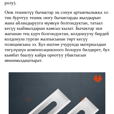
ролу).
Оюк тешиктүү бычактар ​​эң сонун артыкчылыкка ээ:
тик бурчтуу тешик оюгу бычактарды жылдырып
жана айландырууга мүмкүн болгондуктан, татаал
кесүү кыймылдарын камсыз кылат. Бычактар ​​эки
жагынан тең курч болгондуктан, колдонуучу бирдей
колдонула турган жалпысынан төрт кесүү
позициясына ээ. Бул иштөө учурунда материалдын
төгүлүшүн компенсациялоого болорун билдирет, бул
кымбат баалуу кайра орнотуу убактысын
минималдаштырат.