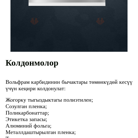
Колдонмолор
Вольфрам карбидинин бычактары төмөнкүдөй кесүү
үчүн кеңири колдонулат:
Жогорку тыгыздыктагы полиэтилен;
Созулган пленка;
Поликарбонаттар;
Этикетка запасы;
Алюминий фольга;
Металлдаштырылган пленка;