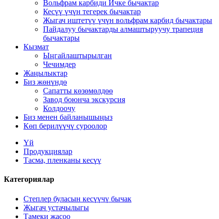
Вольфрам карбиди Ичке бычактар
Кесүү үчүн тегерек бычактар
Жыгач иштетүү үчүн вольфрам карбид бычактары
Пайдалуу бычактарды алмаштыруучу трапеция
бычактары
Кызмат
Ыңгайлаштырылган
Чечимдер
Жаңылыктар
Биз жөнүндө
Сапатты көзөмөлдөө
Завод боюнча экскурсия
Колдоочу
Биз менен байланышыңыз
Көп берилүүчү суроолор
Үй
Продукциялар
Тасма, пленканы кесүү
Категориялар
Степлер буласын кесүүчү бычак
Жыгач устачылыгы
Тамеки жасоо