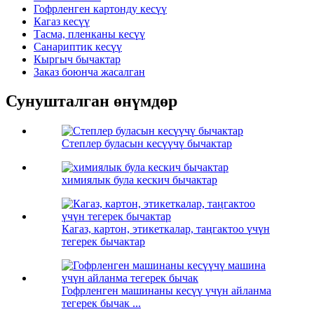
Гофрленген картонду кесүү
Кагаз кесүү
Тасма, пленканы кесүү
Санариптик кесүү
Кыргыч бычактар
Заказ боюнча жасалган
Сунушталган өнүмдөр
Степлер буласын кесүүчү бычактар
химиялык була кескич бычактар
Кагаз, картон, этикеткалар, таңгактоо үчүн
тегерек бычактар
Гофрленген машинаны кесүү үчүн айланма
тегерек бычак ...