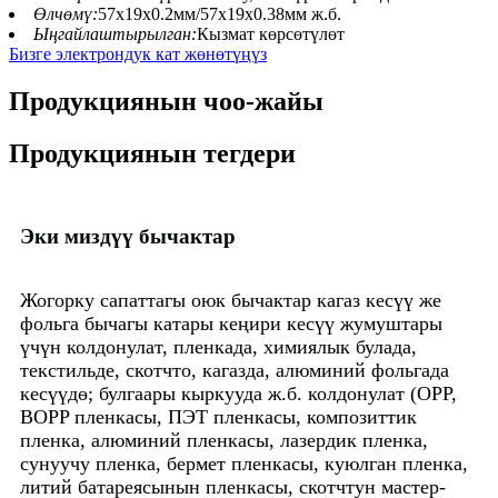
Өлчөмү:
57x19x0.2мм/57x19x0.38мм ж.б.
Ыңгайлаштырылган:
Кызмат көрсөтүлөт
Бизге электрондук кат жөнөтүңүз
Продукциянын чоо-жайы
Продукциянын тегдери
Эки миздүү бычактар
Жогорку сапаттагы оюк бычактар ​​кагаз кесүү же
фольга бычагы катары кеңири кесүү жумуштары
үчүн колдонулат, пленкада, химиялык булада,
текстильде, скотчто, кагазда, алюминий фольгада
кесүүдө; булгаары кыркууда ж.б. колдонулат (OPP,
BOPP пленкасы, ПЭТ пленкасы, композиттик
пленка, алюминий пленкасы, лазердик пленка,
сунуучу пленка, бермет пленкасы, куюлган пленка,
литий батареясынын пленкасы, скотчтун мастер-