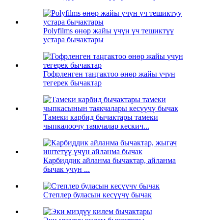
Polyfilms өнөр жайы үчүн үч тешиктүү
устара бычактары
Гофрленген таңгактоо өнөр жайы үчүн
тегерек бычактар
Тамеки карбид бычактары тамеки
чыпкалоочу таякчалар кескич...
Карбиддик айланма бычактар, айланма
бычак үчүн ...
Степлер буласын кесүүчү бычак