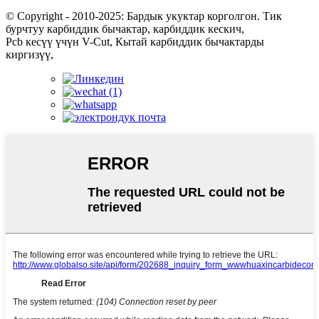
© Copyright - 2010-2025: Бардык укуктар корголгон. Тик
бурчтуу карбиддик бычактар, карбиддик кескич,
Pcb кесүү үчүн V-Cut, Кытай карбиддик бычактарды
киргизүү,