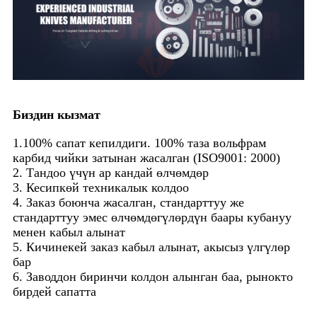
Биздин кызмат
1.100% сапат кепилдиги. 100% таза вольфрам
карбид чийки затынан жасалган (ISO9001: 2000)
2. Тандоо үчүн ар кандай өлчөмдөр
3. Кесипкөй техникалык колдоо
4. Заказ боюнча жасалган, стандарттуу же
стандарттуу эмес өлчөмдөгүлөрдүн баары кубануу
менен кабыл алынат
5. Кичинекей заказ кабыл алынат, акысыз үлгүлөр
бар
6. Заводдон биринчи колдон алынган баа, рынокто
бирдей сапатта