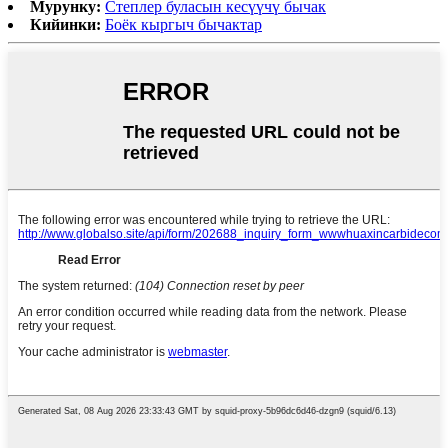
Мурунку:
Степлер буласын кесүүчү бычак
Кийинки:
Боёк кыргыч бычактар