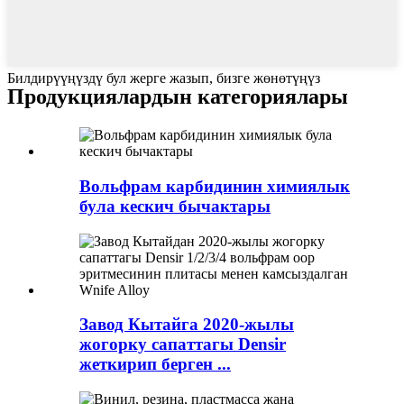
Билдирүүңүздү бул жерге жазып, бизге жөнөтүңүз
Продукциялардын категориялары
Вольфрам карбидинин химиялык
була кескич бычактары
Завод Кытайга 2020-жылы
жогорку сапаттагы Densir
жеткирип берген ...