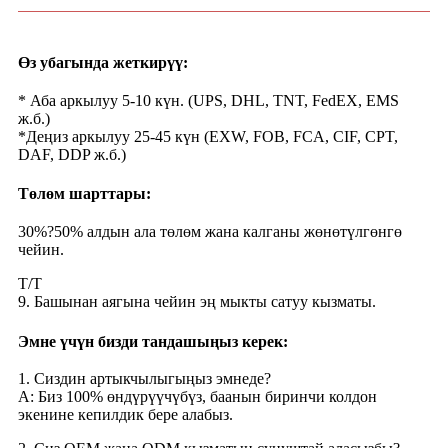
Өз убагында жеткирүү:
* Аба аркылуу 5-10 күн. (UPS, DHL, TNT, FedEX, EMS
ж.б.)
*Деңиз аркылуу 25-45 күн (EXW, FOB, FCA, CIF, CPT,
DAF, DDP ж.б.)
Төлөм шарттары:
30%?50% алдын ала төлөм жана калганы жөнөтүлгөнгө
чейин.
Т/Т
9. Башынан аягына чейин эң мыкты сатуу кызматы.
Эмне үчүн бизди тандашыңыз керек:
1. Сиздин артыкчылыгыңыз эмнеде?
A: Биз 100% өндүрүүчүбүз, баанын биринчи колдон
экенине кепилдик бере алабыз.