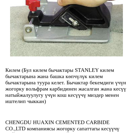
Килем (Бул килем бычактары STANLEY килем
бычактарына жана башка көпчүлүк килем
бычактарына туура келет. Бычактар ​​бекемдиги үчүн
жогорку вольфрам карбидинен жасалган жана кесүү
натыйжалуулугу үчүн кош кесүүчү миздер менен
иштелип чыккан)
CHENGDU HUAXIN CEMENTED CARBIDE
CO.,LTD компаниясы жогорку сапаттагы кесүүчү