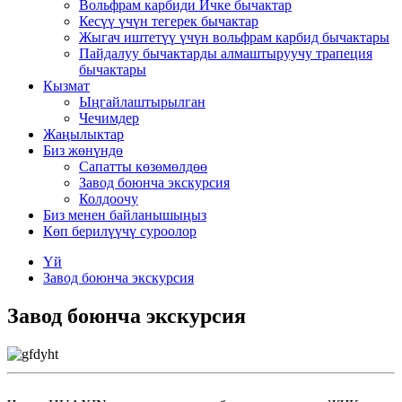
Вольфрам карбиди Ичке бычактар
Кесүү үчүн тегерек бычактар
Жыгач иштетүү үчүн вольфрам карбид бычактары
Пайдалуу бычактарды алмаштыруучу трапеция
бычактары
Кызмат
Ыңгайлаштырылган
Чечимдер
Жаңылыктар
Биз жөнүндө
Сапатты көзөмөлдөө
Завод боюнча экскурсия
Колдоочу
Биз менен байланышыңыз
Көп берилүүчү суроолор
Үй
Завод боюнча экскурсия
Завод боюнча экскурсия