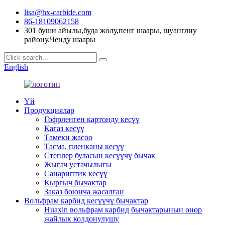
lisa@hx-carbide.com
86-18109062158
301 буши айылы,буда жолу,пенг шаары, шуанглиу
району.Ченду шаары
English
Үй
Продукциялар
Гофрленген картонду кесүү
Кагаз кесүү
Тамеки жасоо
Тасма, пленканы кесүү
Степлер буласын кесүүчү бычак
Жыгач устачылыгы
Санариптик кесүү
Кыргыч бычактар
Заказ боюнча жасалган
Вольфрам карбид кесүүчү бычактар
Huaxin вольфрам карбид бычактарынын өнөр
жайлык колдонулушу