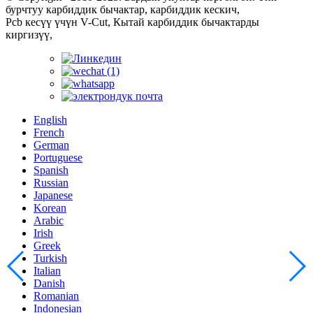
бурчтуу карбиддик бычактар, карбиддик кескич,
Pcb кесүү үчүн V-Cut, Кытай карбиддик бычактарды
киргизүү,
English
French
German
Portuguese
Spanish
Russian
Japanese
Korean
Arabic
Irish
Greek
Turkish
Italian
Danish
Romanian
Indonesian