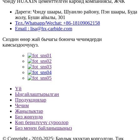
Чэнду HUAXIN цементтелген карбид компаниясы, ЖЧК
Дареги: Чэнду шаары, Шуанлю району, Пэн шаары, Буда
жолу, Буши айылы, 301
Тел./Whatsapp/Wechat: +86-18109062158
Email : lisa@hx-carbide.com
Сиздин өнөр жай бычагы боюнча чечимдерди
камсыздоочуңуз.
Үй
Ыңгайлаштырылган
Продукциялар
Чечим
Жаңылыктар
Биз жөнүндө
Көп берилүүчү суроолор
Биз менен байланышыңыз
© Copyright - 2010-2025: Бардык укуктар корголгон. Тик